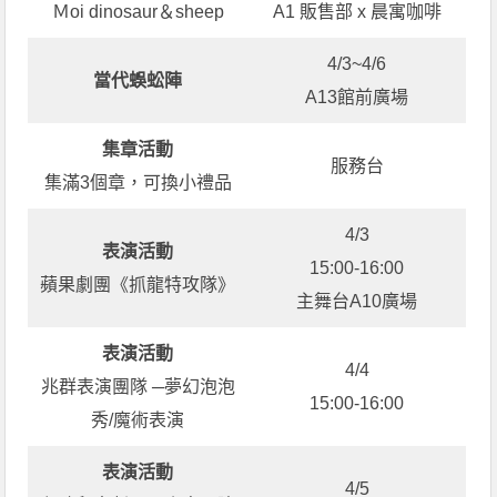
Ｍoi dinosaur＆sheep
A1 販售部 x 晨寓咖啡
4/3~4/6
當代蜈蚣陣
A13館前廣場
集章活動
服務台
集滿3個章，可換小禮品
4/3
表演活動
15:00-16:00
蘋果劇團《抓龍特攻隊》
主舞台A10廣場
表演活動
4/4
兆群表演團隊 ─夢幻泡泡
15:00-16:00
秀/魔術表演
表演活動
4/5