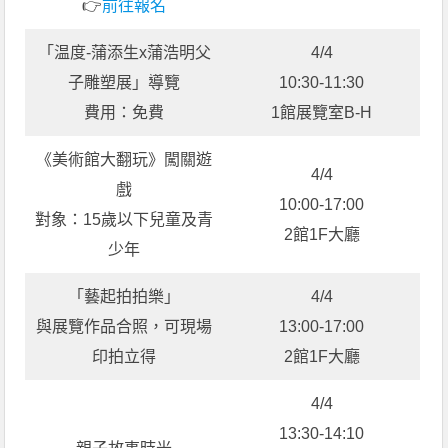
👉
前往報名
「温度-蒲添生x蒲浩明父
4/4
子雕塑展」導覽
10:30-11:30
費用：免費
1館展覽室B-H
《美術館大翻玩》闖關遊
4/4
戲
10:00-17:00
對象：15歲以下兒童及青
2館1F大廳
少年
「藝起拍拍樂」
4/4
與展覽作品合照，可現場
13:00-17:00
印拍立得
2館1F大廳
4/4
13:30-14:10