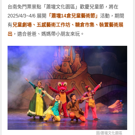
台南免門票景點「蕭壠文化園區」歡慶兒童節，將在
2025/4/3~4/6 展開
「蕭壠14倉兒童藝術節」
活動，期間
有
兒童劇場、五感藝術工作坊、糖倉市集、裝置藝術展
出
，適合爸爸、媽媽帶小朋友來玩。
圖/
蕭壠文化園區