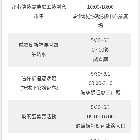
鹿港傳藝慶端陽工藝創意
10:00-18:00
市集
彰化縣旅遊服務中心前廣
場
5/30~6/1
威靈廟祈福賜甘露
07:00後
午時水
威靈廟
5/30~6/1
信杯祈福慶端陽
08:00-21:0
(祈求平安發財龜)
玻璃媽祖廟三川殿
5/30~6/1
茶葉蛋義賣活動
09:00-16:00
玻璃媽祖廟內龍邊入口