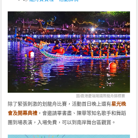
圖/
鹿港慶端陽國際龍舟錦標賽
除了緊張刺激的划龍舟比賽，活動首日晚上還有
星光晚
會及開幕典禮
，會邀請畢書盡、陳華等知名歌手和舞蹈
團到場表演，入場免費，可以到南岸舞台區觀賞。