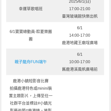
2025/6/1(日)
幸運草歌唱班
17:00-21:00
臺灣玻璃館快樂出帆
6/1
6/1寶寶總動員-粽夏樂搬
14:00-17:00
搬
鹿港地藏王廟埕廣場
6/1
親子龍舟FUN端午
10:00-17:00
舊鹿港溪風帆廣場前
鹿港小鎮短影音比賽
拍攝鹿港特色或minini裝
置主題影片，上傳至任一
社群平台並標註#小鎮光
影藝術節#鹿港鎮，將影