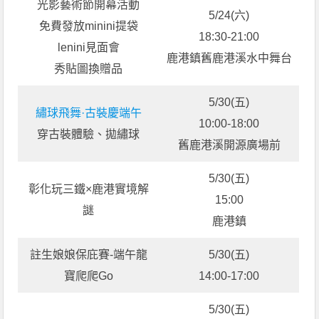
光影藝術節開幕活動
5/24(六)
免費發放minini提袋
18:30-21:00
lenini見面會
鹿港鎮舊鹿港溪水中舞台
秀貼圖換贈品
5/30(五)
繡球飛舞·古裝慶端午
10:00-18:00
穿古裝體驗、拋繡球
舊鹿港溪開源廣場前
5/30(五)
彰化玩三鐵×鹿港實境解
15:00
謎
鹿港鎮
註生娘娘保庇賽-端午龍
5/30(五)
寶爬爬Go
14:00-17:00
5/30(五)