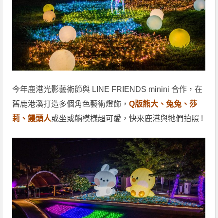
今年鹿港光影藝術節與 LINE FRIENDS minini 合作，在
舊鹿港溪打造多個角色藝術燈飾，
Q版熊大、兔兔、莎
莉、饅頭人
或坐或躺模樣超可愛，快來鹿港與牠們拍照 !