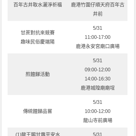
百年古井取水灑淨祈福
鹿港竹圍仔順天府百年古
井前
5/31
甘蔗對抗來競賽
11:00-17:00
趣味民俗慶端陽
鹿港永安宮廟口廣場
5/31
09:00-12:00
煎饘䬾活動
14:00-16:30
鹿港城隍廟廟埕
5/31
傳統饘䬾品嘗
10:00-12:00
龍山寺前廣場
(1)龍王賜甘露平安水
5/31