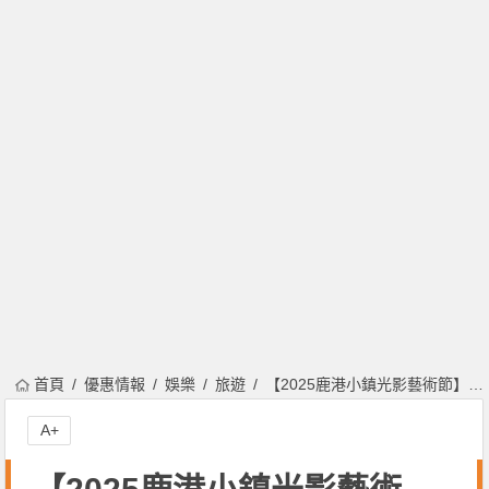
首頁
優惠情報
娛樂
旅遊
【2025鹿港小鎮光影藝術節】時間地點/彰化端午活動/接駁車/交通一次看！
A+