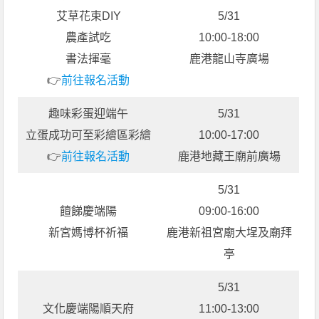
艾草花束DIY
5/31
農產試吃
10:00-18:00
書法揮毫
鹿港龍山寺廣場
👉
前往報名活動
趣味彩蛋迎端午
5/31
立蛋成功可至彩繪區彩繪
10:00-17:00
👉
前往報名活動
鹿港地藏王廟前廣場
5/31
饘䬾慶端陽
09:00-16:00
新宮媽博杯祈福
鹿港新祖宮廟大埕及廟拜
亭
5/31
文化慶端陽順天府
11:00-13:00