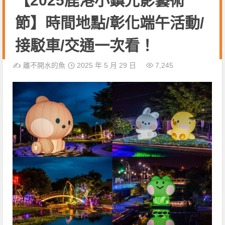
【2025鹿港小鎮光影藝術
節】時間地點/彰化端午活動/
接駁車/交通一次看！
✍️
離不開水的魚
2025 年 5 月 29 日
7,245