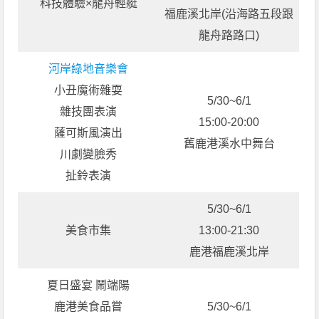
科技體驗×龍舟輕艇
福鹿溪北岸(沿海路五段跟
龍舟路路口)
河岸綠地音樂會
小丑魔術雜耍
5/30~6/1
雜技團表演
15:00-20:00
薩可斯風演出
舊鹿港溪水中舞台
川劇變臉秀
扯鈴表演
5/30~6/1
美食市集
13:00-21:30
鹿港福鹿溪北岸
夏日盛宴 鬧端陽
鹿港美食品嘗
5/30~6/1