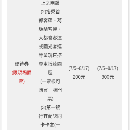
上之團體
(2)搭乘首
都客運、葛
瑪蘭客運、
大都會客運
或國光客運
等童玩直搭
優待券
專車抵達園
(7/5~8/17)
(7/5~8/17)
(限現場購
區
200元
300元
票)
(一票根可
購買一張門
票)
(3)第一銀
行宜蘭認同
卡卡友(一