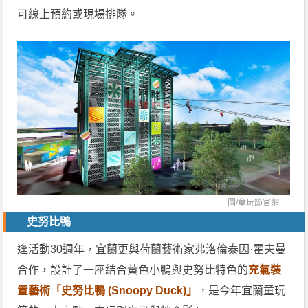
可線上預約或現場排隊。
圖/
童玩節官網
史努比鴨
逢活動30週年，宜蘭更與荷蘭藝術家弗洛倫泰因·霍夫曼
合作，設計了一座結合黃色小鴨與史努比特色的
充氣裝
置藝術「史努比鴨 (Snoopy Duck)」
，是今年宜蘭童玩