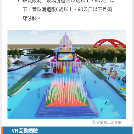
遊玩限制：玻璃滑道限12歲以上、90公斤以
下，管型滑道限6歲以上、90公斤以下且須
穿泳裝。
圖/
宜蘭童玩節官網
VR互動體驗