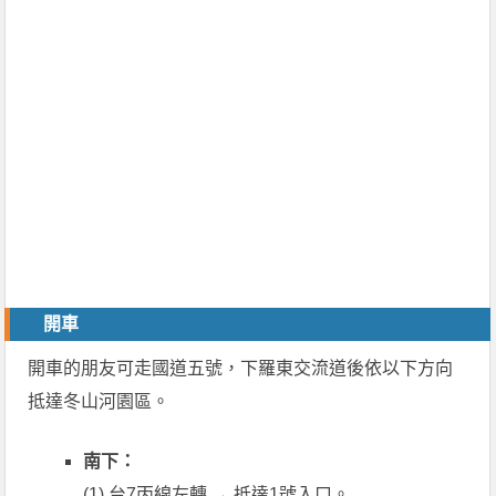
開車
開車的朋友可走國道五號，下羅東交流道後依以下方向
抵達冬山河園區。
南下：
(1) 台7丙線左轉 → 抵達1號入口。