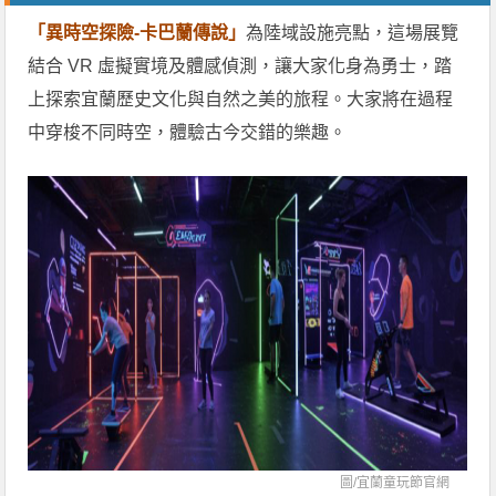
「異時空探險-卡巴蘭傳說」
為陸域設施亮點，這場展覽
結合 VR 虛擬實境及體感偵測，讓大家化身為勇士，踏
上探索宜蘭歷史文化與自然之美的旅程。大家將在過程
中穿梭不同時空，體驗古今交錯的樂趣。
圖/
宜蘭童玩節官網