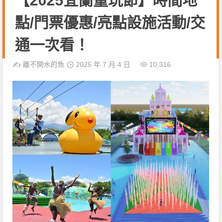
【2025宜蘭童玩節】時間地
點/門票優惠/亮點設施活動/交
通一次看！
✍️
離不開水的魚
2025 年 7 月 4 日
10,316