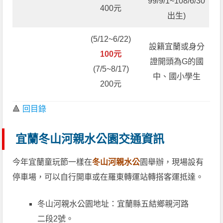
99/9/1~108/6/30
400元
出生)
(5/12~6/22)
設籍宜蘭或身分
100元
證開頭為G的國
(7/5~8/17)
中、國小學生
200元
🔺
回目錄
宜蘭冬山河親水公園交通資訊
今年宜蘭童玩節一樣在
冬山河親水公
園舉辦，現場設有
停車場，可以自行開車或在羅東轉運站轉搭客運抵達。
冬山河親水公園地址：宜蘭縣五結鄉親河路
二段2號。