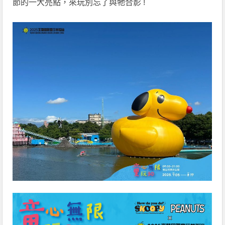
節的一大亮點，來玩別忘了與牠合影 !