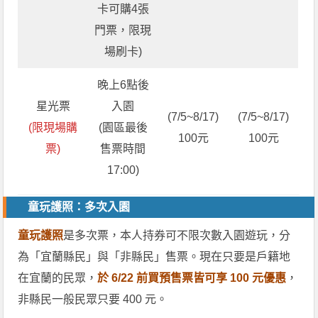
卡可購4張
門票，限現
場刷卡)
晚上6點後
星光票
入園
(7/5~8/17)
(7/5~8/17)
(限現場購
(園區最後
100元
100元
票)
售票時間
17:00)
童玩護照：多次入園
童玩護照
是多次票，本人持券可不限次數入園遊玩，分
為「宜蘭縣民」與「非縣民」售票。現在只要是戶籍地
在宜蘭的民眾，
於 6/22 前買預售票皆可享 100 元優惠
，
非縣民一般民眾只要 400 元。