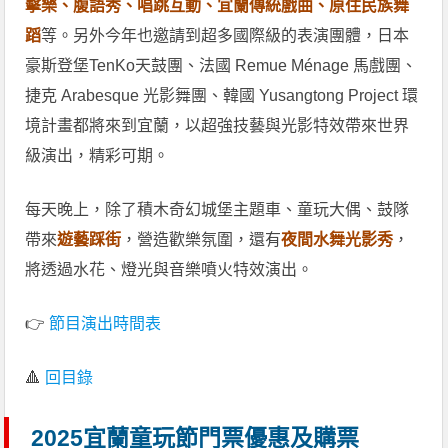
擊樂、腹語秀、唱跳互動、宜蘭傳統戲曲、原住民族舞
蹈
等。另外今年也邀請到超多國際級的表演團體，日本
豪斯登堡TenKo天鼓團、法國 Remue Ménage 馬戲團、
捷克 Arabesque 光影舞團、韓國 Yusangtong Project 環
境計畫都將來到宜蘭，以超強技藝與光影特效帶來世界
級演出，精彩可期。
每天晚上，除了積木奇幻城堡主題車、童玩大偶、鼓隊
帶來
遊藝踩街
，營造歡樂氛圍，還有
夜間水舞光影秀
，
將透過水花、燈光與音樂噴火特效演出。
👉
節目演出時間表
🔺
回目錄
2025宜蘭童玩節門票優惠及購票