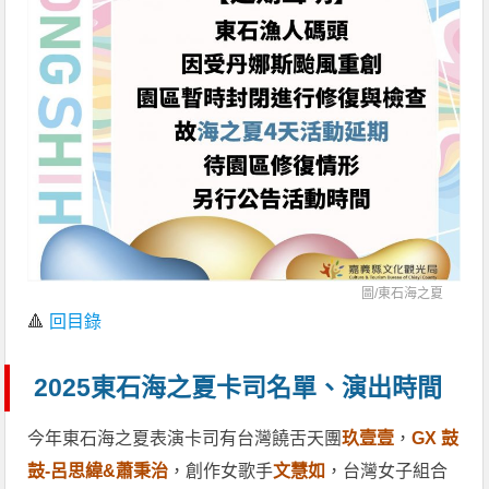
圖/
東石海之夏
🔺
回目錄
2025東石海之夏卡司名單、演出時間
今年東石海之夏表演卡司有台灣饒舌天團
玖壹壹
，
GX 鼓
鼓-呂思緯&蕭秉治
，創作女歌手
文慧如
，台灣女子組合