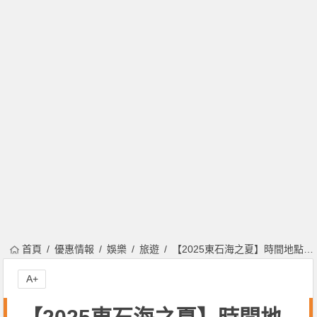
首頁
優惠情報
娛樂
旅遊
【2025東石海之夏】時間地點/嘉義煙火/演唱會/直播/交通整理
A+