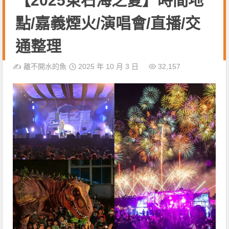
【2025東石海之夏】時間地
點/嘉義煙火/演唱會/直播/交
通整理
✍️
離不開水的魚
2025 年 10 月 3 日
32,157