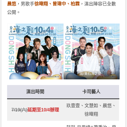
晨悠
，男歌手
徐暐翔、曾瑋中、柏霖
，演出陣容已全數
公開。
圖/
東石海之夏
演出時間
卡司藝人
玖壹壹、文慧如、晨悠、
7/19(六)
延期至10/4辦理
徐暐翔