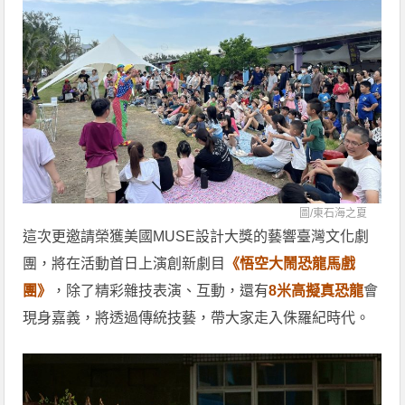
圖/
東石海之夏
這次更邀請榮獲美國MUSE設計大獎的藝響臺灣文化劇
團，將在活動首日上演創新劇目
《悟空大鬧恐龍馬戲
團》
，除了精彩雜技表演、互動，還有
8米高擬真恐龍
會
現身嘉義，將透過傳統技藝，帶大家走入侏羅紀時代。