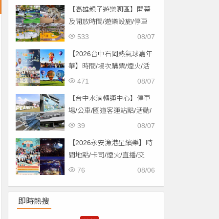
【高雄親子遊樂園區】開幕
及開放時間/遊樂設施/停車
場/交通一次看！
533
08/07
【2026台中石岡熱氣球嘉年
華】時間/場次購票/煙火/活
動/交通，土牛運動公園登
471
08/07
場！
【台中水湳轉運中心】停車
場/公車/國道客運站點/活動/
交通，啟用免費停車！
39
08/07
【2026永安漁港星繽樂】時
間地點/卡司/煙火/直播/交
通，免費入場！
76
08/06
即時熱搜