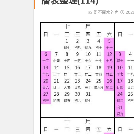
曆表整理(114)
✍️
離不開水的魚
202