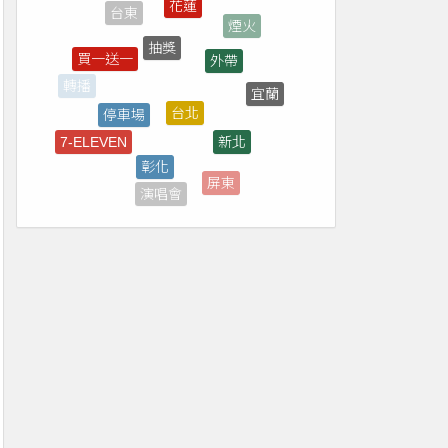
抽獎
外帶
買一送一
台北
停車場
宜蘭
轉播
新北
7-ELEVEN
彰化
補助
屏東
優惠券
演唱會
高雄
全家