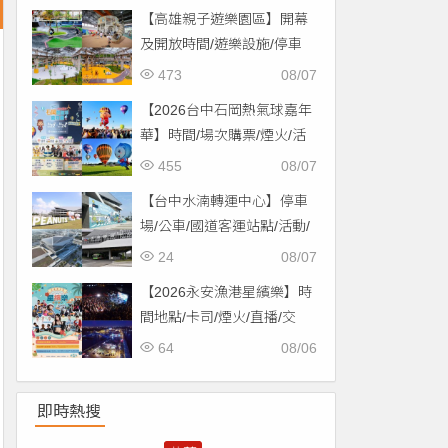
【高雄親子遊樂園區】開幕
及開放時間/遊樂設施/停車
場/交通一次看！
473
08/07
【2026台中石岡熱氣球嘉年
華】時間/場次購票/煙火/活
動/交通，土牛運動公園登
455
08/07
場！
【台中水湳轉運中心】停車
場/公車/國道客運站點/活動/
交通，啟用免費停車！
24
08/07
【2026永安漁港星繽樂】時
間地點/卡司/煙火/直播/交
通，免費入場！
64
08/06
即時熱搜