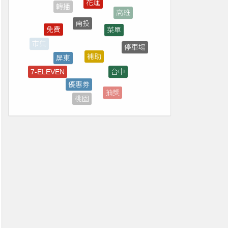
南投
菜單
免費
補助
屏東
停車場
台中
優惠券
7-ELEVEN
全家
抽獎
桃園
台南
雲林
直播