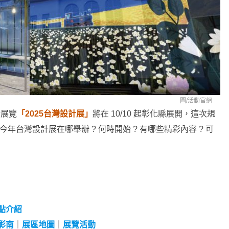
圖/
活動官網
計展覽
「2025台灣設計展」
將在 10/10 起彰化縣展開，這次規
年台灣設計展在哪舉辦 ? 何時開始 ? 有哪些精彩內容 ? 可
點介紹
彰南
｜
展區地圖
｜
展覽活動