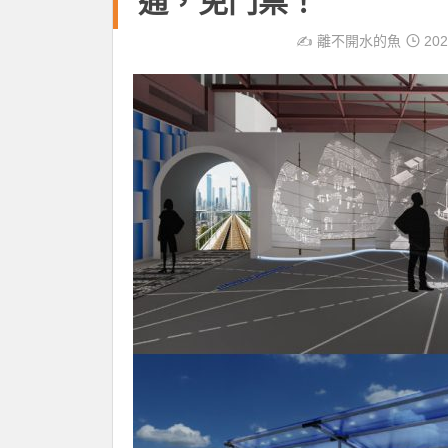
通，免門票！
✍️
離不開水的魚
202