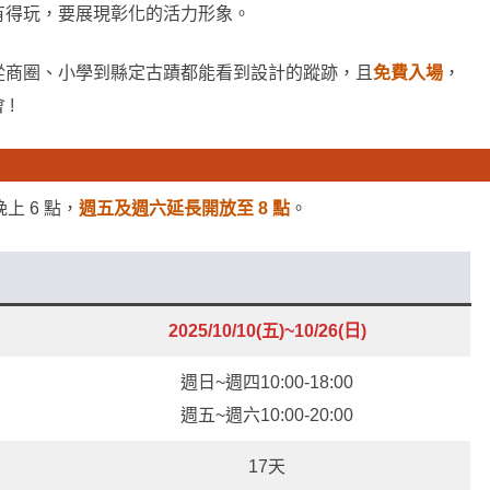
有得玩，要展現彰化的活力形象。
從商圈、小學到縣定古蹟都能看到設計的蹤跡，且
免費入場
，
!
上 6 點，
週五及週六延長開放至 8 點
。
2025/10/10(五)~10/26(日)
週日~週四10:00-18:00
週五~週六10:00-20:00
17天