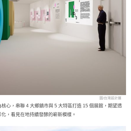
圖/
台灣設計展
心，串聯 4 大鄉鎮市與 5 大特區打造 15 個展館，期望透
彰化，看見在地持續發酵的嶄新模樣。