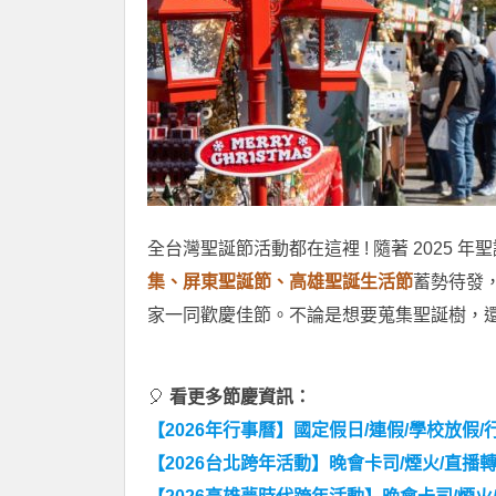
全台灣聖誕節活動都在這裡 ! 隨著 2025 
集、屏東聖誕節、高雄聖誕生活節
蓄勢待發
家一同歡慶佳節。不論是想要蒐集聖誕樹，還
🎈
看更多節慶資訊：
【2026年行事曆】國定假日/連假/學校放假/
【2026台北跨年活動】晚會卡司/煙火/直播