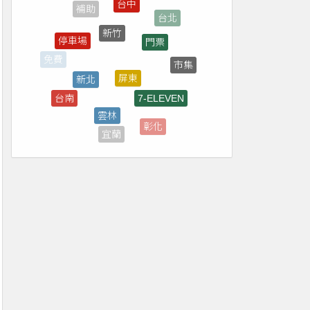
新竹
門票
停車場
屏東
新北
市集
7-ELEVEN
雲林
台南
直播
彰化
宜蘭
桃園
全家
南投