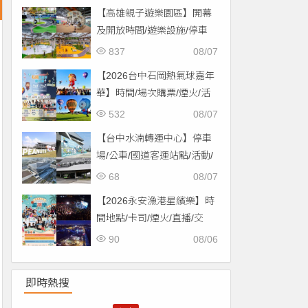
【高雄親子遊樂園區】開幕
及開放時間/遊樂設施/停車
場/交通一次看！
837
08/07
【2026台中石岡熱氣球嘉年
華】時間/場次購票/煙火/活
動/交通，土牛運動公園登
532
08/07
場！
【台中水湳轉運中心】停車
場/公車/國道客運站點/活動/
交通，啟用免費停車！
68
08/07
【2026永安漁港星繽樂】時
間地點/卡司/煙火/直播/交
通，免費入場！
90
08/06
即時熱搜