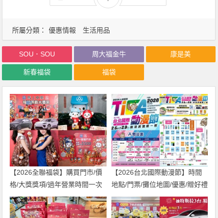
所屬分類：
優惠情報
生活用品
SOU．SOU
周大福金牛
康是美
新春福袋
福袋
【2026全聯福袋】購買門市/價
【2026台北國際動漫節】時間
格/大獎獎項/過年營業時間一次
地點/門票/攤位地圖/優惠/贈好禮
看！
活動，南港展覽館展出！