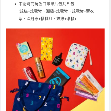
中衛時尚玩色口罩單片包共 5 包
(炫綠+炫霓紫、潮橘+炫霓紫、炫霓紫+薰衣
紫、深丹寧+櫻桃紅、炫綠+潮橘)