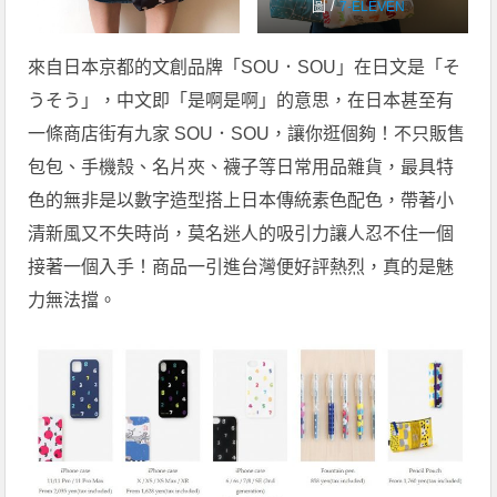
圖 /
7-ELEVEN
來自日本京都的文創品牌「SOU．SOU」在日文是「そ
うそう」，中文即「是啊是啊」的意思，在日本甚至有
一條商店街有九家 SOU．SOU，讓你逛個夠！不只販售
包包、手機殼、名片夾、襪子等日常用品雜貨，最具特
色的無非是以數字造型搭上日本傳統素色配色，帶著小
清新風又不失時尚，莫名迷人的吸引力讓人忍不住一個
接著一個入手！商品一引進台灣便好評熱烈，真的是魅
力無法擋。