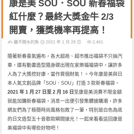
康是美 SOU．SOU 新春福袋
紅什麼？最終大獎金牛 2/3
開賣，獲獎機率再提高！
✍️
離不開水的魚
2021 年 1 月 28 日
2,461
隨著新春喜氣遍布，各大超商、超市推出福袋不只抽汽
車，還有動畫造型隨身碟出現在家樂福福袋中，讓許多
人為了大獎挖好康，當作買個財氣！。今年康是美與日
本人氣文創品牌「SOU．SOU」打造 3 款新春福袋，
2021 年 1 月 27 日至 2 月 16 日
至康是美消費不限金額
就能加購新春福袋，消息一出便引發集體搶購潮，許多
網友們為了極簡時尚風格包敗了一筆，特別是白色為底
的日文造型五十音歌款瞬間搶光！一起來看看這回康是
美福袋中有哪些好物吧！