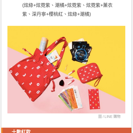
(炫綠+炫霓紫、潮橘+炫霓紫、炫霓紫+薰衣
紫、深丹寧+櫻桃紅、炫綠+潮橘)
圖 /
LINE 購物
十數紅款