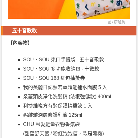
圖 /
康是美
五十音歌款
【內容物】
SOU．SOU 束口手提袋 - 五十音歌款
SOU．SOU 多功能收納包 - 十數款
SOU．SOU 168 紅包抽獎券
我的美麗日記蜜若藍超能補水面膜 5 入
朵蔓頭皮淨化洗髮精 (法根強健款) 400ml
利捷維複方有酵保護精華飲 1 入
妮維雅深層修護乳液 125ml
CHU 戀愛能量衣物香氛袋
(甜蜜舒芙蕾 / 粉紅泡泡糖，款是隨機)