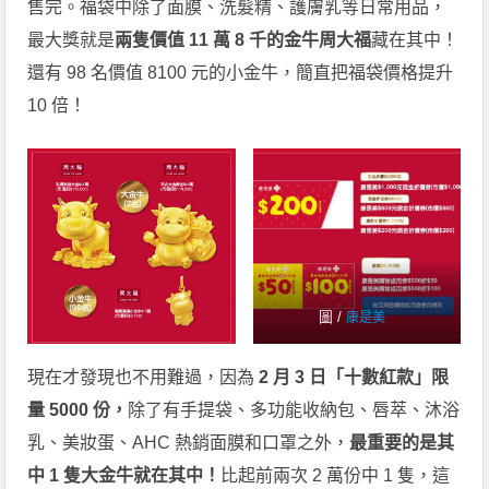
售完。福袋中除了面膜、洗髮精、護膚乳等日常用品，
最大獎就是
兩隻價值 11 萬 8 千的金牛周大福
藏在其中！
還有 98 名價值 8100 元的小金牛，簡直把福袋價格提升
10 倍！
圖 /
康是美
現在才發現也不用難過，因為
2 月 3 日「十數紅款」限
量 5000 份，
除了有手提袋、多功能收納包、唇萃、沐浴
乳、美妝蛋、AHC 熱銷面膜和口罩之外，
最重要的是其
中 1 隻大金牛就在其中！
比起前兩次 2 萬份中 1 隻，這