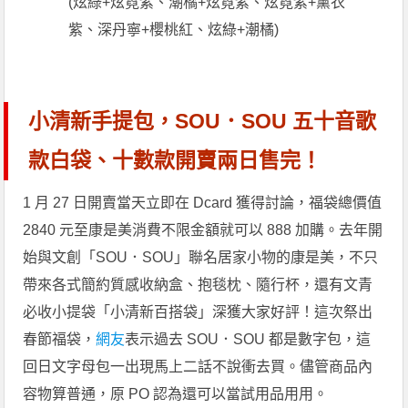
(炫綠+炫霓紫、潮橘+炫霓紫、炫霓紫+薰衣
紫、深丹寧+櫻桃紅、炫綠+潮橘)
小清新手提包，SOU．SOU 五十音歌
款白袋、十數款開賣兩日售完！
1 月 27 日開賣當天立即在 Dcard 獲得討論，福袋總價值
2840 元至康是美消費不限金額就可以 888 加購。去年開
始與文創「SOU．SOU」聯名居家小物的康是美，不只
帶來各式簡約質感收納盒、抱毯枕、隨行杯，還有文青
必收小提袋「小清新百搭袋」深獲大家好評！這次祭出
春節福袋，
網友
表示過去 SOU．SOU 都是數字包，這
回日文字母包一出現馬上二話不說衝去買。儘管商品內
容物算普通，原 PO 認為還可以當試用品用用。