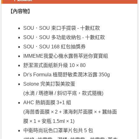
【內容物】
SOU．SOU 束口手提袋 - 十數紅款
SOU．SOU 多功能收納包 - 十數紅款
SOU．SOU 168 紅包抽獎券
IMMEME我愛心機水露唇萃迷你寶寶組
舒潔濕式面紙新升級 10 × 80
Dr's Formula 植簡舒敏柔潤沐浴露 350g
Solone 完美訂製美妝蛋
(水滴 / 瑪德琳 / 斜切平底，款式隨機)
AHC 熱銷面膜 3+1 組
(海茴香面膜 × 2 + 濱海刺芹面膜 × + 蠶絲面
膜 × 1 + 安瓶 1.5ml × 1)
中衛時尚玩色口罩單片包共 5 包