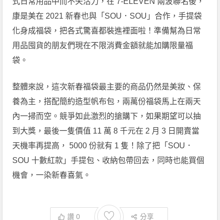
式日常用品中而不失活力，在 7-ELEVEN 兩波聯名後，
康是美在 2021 新春也與「SOU．SOU」合作，手提袋
化身成福袋，把各式驚喜都裝進裡面啦！準備幫為日常
用品囤貨的朋友們現在不限消費金額就能加購限量福
袋。
整體來說，這次新春福袋最主要的商品仍然是美妝、保
養為主，搭配簡約造型帆布包，兩萬份福袋馬上在兩天
內一掃而空。競爭如此激烈的搶購下，如果期望可以抽
到大獎，最後一隻價值 11 萬 8 千元在 2 月 3 日開賣當
天機率再提高， 5000 份就有 1 隻！除了把「SOU．
SOU 十數紅款」手提包、收納包帶回去，同時也能買個
機會，一染新春喜氣。
♡
讚
0
分享