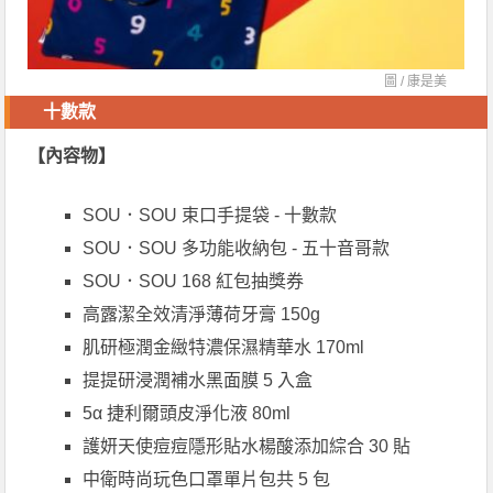
圖 /
康是美
十數款
【內容物】
SOU．SOU 束口手提袋 - 十數款
SOU．SOU 多功能收納包 - 五十音哥款
SOU．SOU 168 紅包抽獎券
高露潔全效清淨薄荷牙膏 150g
肌研極潤金緻特濃保濕精華水 170ml
提提研浸潤補水黑面膜 5 入盒
5α 捷利爾頭皮淨化液 80ml
護妍天使痘痘隱形貼水楊酸添加綜合 30 貼
中衛時尚玩色口罩單片包共 5 包