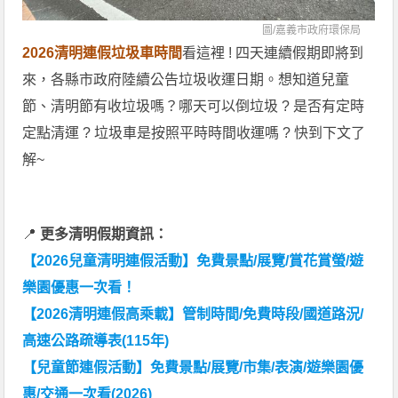
圖/
嘉義市政府環保局
2026清明連假垃圾車時間
看這裡 ! 四天連續假期即將到
來，各縣市政府陸續公告垃圾收運日期。想知道兒童
節、清明節有收垃圾嗎？哪天可以倒垃圾 ? 是否有定時
定點清運 ? 垃圾車是按照平時時間收運嗎 ? 快到下文了
解~
📍
更多清明假期資訊：
【2026兒童清明連假活動】免費景點/展覽/賞花賞螢/遊
樂園優惠一次看！
【2026清明連假高乘載】管制時間/免費時段/國道路況/
高速公路疏導表(115年)
【兒童節連假活動】免費景點/展覽/市集/表演/遊樂園優
惠/交通一次看(2026)