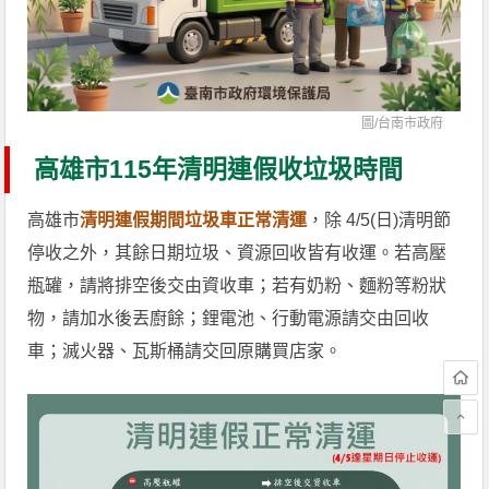
圖/
台南市政府
高雄市115年清明連假收垃圾時間
高雄市
清明連假期間垃圾車正常清運
，除 4/5(日)清明節
停收之外，其餘日期垃圾、資源回收皆有收運。若高壓
瓶罐，請將排空後交由資收車；若有奶粉、麵粉等粉狀
物，請加水後丟廚餘；鋰電池、行動電源請交由回收
車；滅火器、瓦斯桶請交回原購買店家。