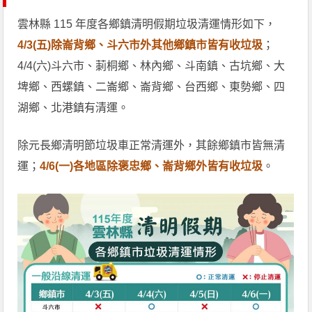
雲林縣 115 年度各鄉鎮清明假期垃圾清運情形如下，
4/3(五)除崙背鄉、斗六市外其他鄉鎮市皆有收垃圾
；
4/4(六)斗六市、莿桐鄉、林內鄉、斗南鎮、古坑鄉、大
埤鄉、西螺鎮、二崙鄉、崙背鄉、台西鄉、東勢鄉、四
湖鄉、北港鎮有清運。
除元長鄉清明節垃圾車正常清運外，其餘鄉鎮市皆無清
運；
4/6(一)各地區除褒忠鄉、崙背鄉外皆有收垃圾
。