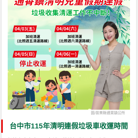
圖/
苗栗縣通霄鎮公所
台中市115年清明連假垃圾車收運時間