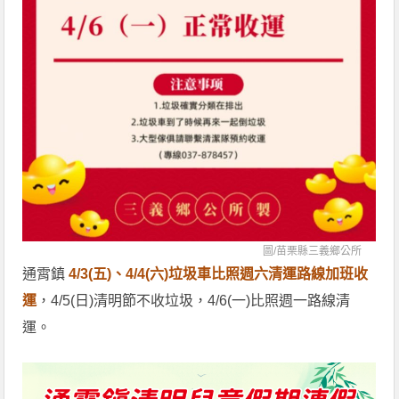
圖/
苗栗縣三義鄉公所
通霄鎮
4/3(五)、4/4(六)垃圾車比照週六清運路線加班收
運
，4/5(日)清明節不收垃圾，4/6(一)比照週一路線清
運。