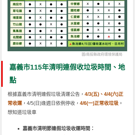
圖/
南投縣政府環境保護局
嘉義市115年清明連假收垃圾時間、地
點
根據嘉義市清明連假垃圾清運公告，
4/3(五)、4/4(六)正
常收運
，4/5(日)逢週日依例停收，
4/6(一)正常收垃圾
。
想知道垃圾車
嘉義市清明節連假垃圾收運時間：