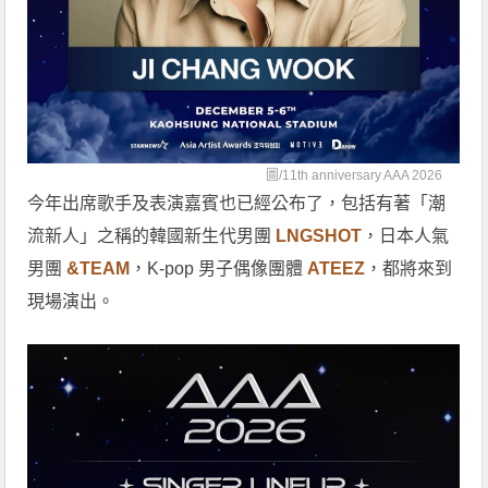
圖/
11th anniversary AAA 2026
今年出席歌手及表演嘉賓也已經公布了，包括有著「潮
流新人」之稱的韓國新生代男團
LNGSHOT
，日本人氣
男團
&TEAM
，K-pop 男子偶像團體
ATEEZ
，都將來到
現場演出。