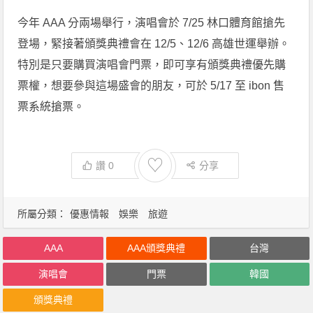
今年 AAA 分兩場舉行，演唱會於 7/25 林口體育館搶先
登場，緊接著頒獎典禮會在 12/5、12/6 高雄世運舉辦。
特別是只要購買演唱會門票，即可享有頒獎典禮優先購
票權，想要參與這場盛會的朋友，可於 5/17 至 ibon 售
票系統搶票。
♡
讚
0
分享
所屬分類：
優惠情報
娛樂
旅遊
AAA
AAA頒獎典禮
台灣
演唱會
門票
韓國
頒獎典禮