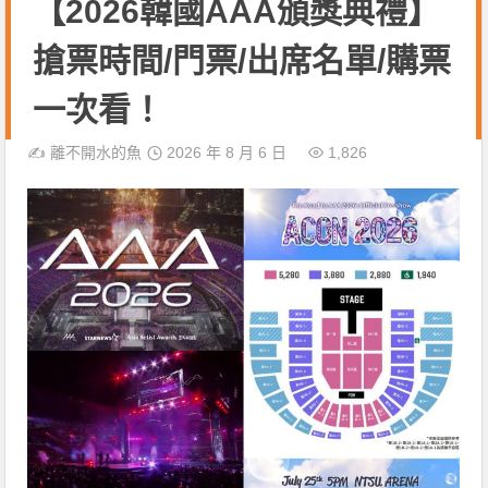
【2026韓國AAA頒獎典禮】
搶票時間/門票/出席名單/購票
一次看！
✍️
離不開水的魚
2026 年 8 月 6 日
1,826