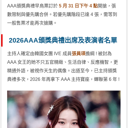
AAA頒獎典禮早鳥票訂於
5 月 31 日下午 4 點
開搶，張
數限制與優先購合併。若優先購階段已達 4 張，需等到
一般售票才能再次搶購。
2026AAA頒獎典禮出席及表演者名單
主持人確定由韓國女團 IVE 成員
張員瑛
擔綱 ! 被封為
AAA 女王的她不只五官精緻、生活自律、反應機智，更
精通外語，被視作天生的偶像。出道至今，已主持頒獎
典禮多次，2026 年再拿下 AAA 主持寶座，蟬聯第 6 年 !