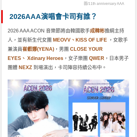
圖/
11th anniversary AAA
2026AAA演唱會卡司有誰？
2026 AAA ACON 音樂節將由韓國歌手
成韓彬
擔綱主持
人，並有新生代女團
MEOVV、KISS OF LIFE
，女歌手
兼演員
崔叡娜(YENA)
，男團
CLOSE YOUR
EYES、 Xdinary Heroes
，女子樂團
QWER
，日本男子
團體
NEXZ
到場演出，卡司陣容持續公布中。