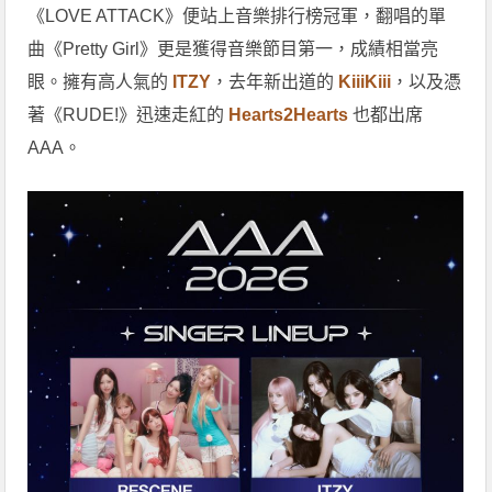
《LOVE ATTACK》便站上音樂排行榜冠軍，翻唱的單
曲《Pretty Girl》更是獲得音樂節目第一，成績相當亮
眼。擁有高人氣的
ITZY
，去年新出道的
KiiiKiii
，以及憑
著《RUDE!》迅速走紅的
Hearts2Hearts
也都出席
AAA。