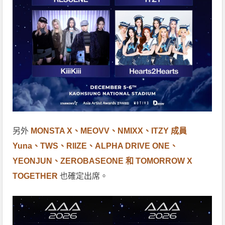
另外
MONSTA X、MEOVV、NMIXX、ITZY 成員
Yuna、TWS、RIIZE、ALPHA DRIVE ONE、
YEONJUN、ZEROBASEONE 和 TOMORROW X
TOGETHER
也確定出席。