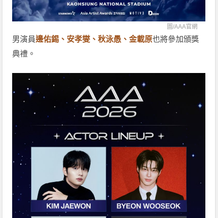
圖/
AAA官網
男演員
邊佑錫、安孝燮、秋泳愚、金載原
也將參加頒獎
典禮。