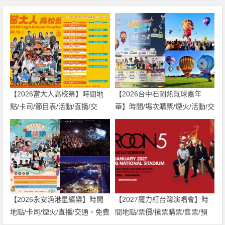
【2026當大人高校祭】時間地
【2026台中石岡熱氣球嘉年
點/卡司/節目表/活動/直播/交
華】時間/場次購票/煙火/活動/交
通，免費入場！
通，土牛運動公園登場！
【2026永安漁港星繽樂】時間
【2027魔力紅台灣演唱會】時
地點/卡司/煙火/直播/交通，免費
間地點/票價/搶票購票/售票/預
入場！
購，高雄世運登場！