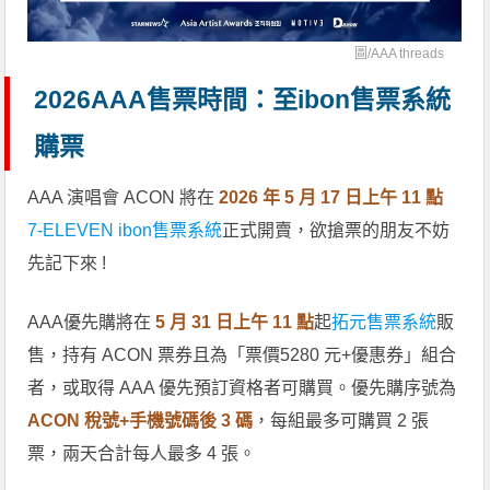
圖/
AAA threads
2026AAA售票時間：至ibon售票系統
購票
AAA 演唱會 ACON 將在
2026 年 5 月 17 日上午 11 點
7-ELEVEN ibon售票系統
正式開賣，欲搶票的朋友不妨
先記下來 !
AAA優先購將在
5 月 31 日上午 11 點
起
拓元售票系統
販
售，持有 ACON 票券且為「票價5280 元+優惠券」組合
者，或取得 AAA 優先預訂資格者可購買。優先購序號為
ACON 稅號+手機號碼後 3 碼
，每組最多可購買 2 張
票，兩天合計每人最多 4 張。