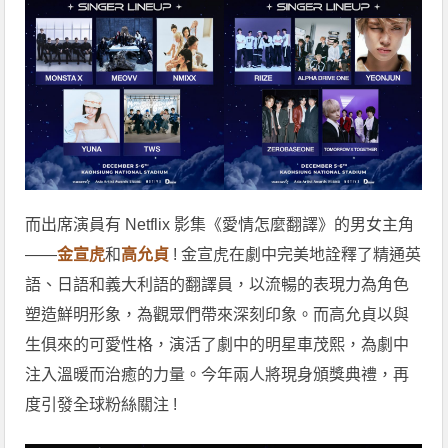
而出席演員有 Netflix 影集《愛情怎麼翻譯》的男女主角
——
金宣虎
和
高允貞
! 金宣虎在劇中完美地詮釋了精通英
語、日語和義大利語的翻譯員，以流暢的表現力為角色
塑造鮮明形象，為觀眾們帶來深刻印象。而高允貞以與
生俱來的可愛性格，演活了劇中的明星車茂熙，為劇中
注入溫暖而治癒的力量。今年兩人將現身頒獎典禮，再
度引發全球粉絲關注 !