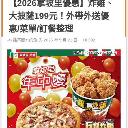
【2026拿坡里優惠】炸雞、
大披薩199元！外帶外送優
惠/菜單/訂餐整理
✍️
離不開水的魚
2026 年 5 月 21 日
392