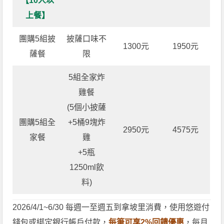
【10人以
上餐】
團購5組披
披薩口味不
1300元
1950元
薩餐
限
5組全家炸
雞餐
(5個小披薩
團購5組全
+5桶9塊炸
2950元
4575元
家餐
雞
+5瓶
1250ml飲
料)
2026/4/1~6/30 每週一至週五到拿坡里消費，使用悠遊付
錢包或綁定銀行帳戶付款，
每筆可享2%回饋優惠
，每月