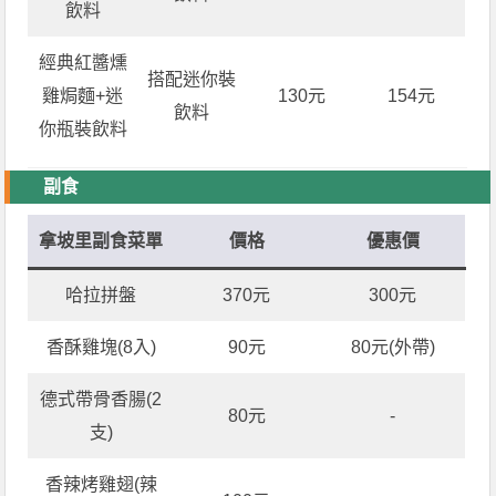
飲料
經典紅醬燻
搭配迷你裝
雞焗麵+迷
130元
154元
飲料
你瓶裝飲料
副食
拿坡里副食菜單
價格
優惠價
哈拉拼盤
370元
300元
香酥雞塊(8入)
90元
80元(外帶)
德式帶骨香腸(2
80元
-
支)
香辣烤雞翅(辣