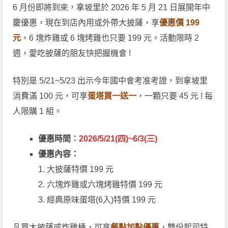
6 月份即將到來，拿坡里於 2026 年 5 月 21 日展開年中
慶優惠，現在到店內用或外帶大披薩，享
優惠價 199
元
，6 塊炸雞或 6 塊烤雞也只要 199 元。活動限時 2
週，愛吃披薩的朋友快把握機會 !
特別是 5/21~5/23 出示今年國中會考准考證，到拿坡里
消費滿 100 元，可享
蛋塔買一送一
，一顆只要 45 元 ! 每
人限購 1 組。
優惠時間︰
2026/5/21(四)~6/3(三)
優惠內容：
1. 大披薩特價 199 元
2. 六塊炸雞或六塊烤雞特價 199 元
3. 經典原味蛋塔(6入)特價 199 元
凡買大披薩或炸雞桶，可享
餐點加點優惠
，雙份起司特