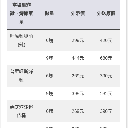
拿坡里炸
雞、烤雞菜
數量
外帶價
外送原價
單
咔滋雞腿桶
6塊
299元
420元
(辣)
9塊
444元
630元
普羅旺斯烤
6塊
269元
390元
雞
9塊
399元
585元
義式炸雞超
6塊
269元
390元
值桶