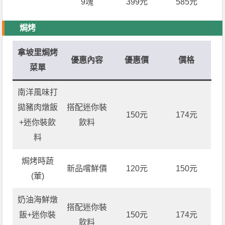
9塊
399元
585元
焗烤
拿坡里焗烤
優惠內容
優惠價
價格
菜單
南洋風味打
拋豬肉燉飯
搭配迷你裝
150元
174元
+迷你裝飲
飲料
料
焗烤時蔬
新品嚐鮮價
120元
150元
(葷)
奶油海鮮燉
搭配迷你裝
飯+迷你裝
150元
174元
飲料