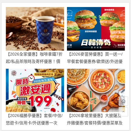
【2026全家優惠】咖啡拿鐵7折
【2026麥當勞優惠】買一送一/
起/私品茶限時及寄杯優惠！價
早餐套餐優惠券/歡樂送/外送優
格/菜單一起看
惠/菜單整理
【2026福勝亭優惠】套餐/中信/
【2026拿坡里優惠】大披薩及
悠遊卡/信用卡/外送優惠一次
炸雞優惠/套餐特價/優惠菜單及
看！
門市一起看