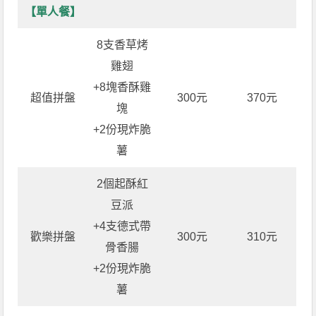
【單人餐】
8支香草烤
雞翅
+8塊香酥雞
超值拼盤
300元
370元
塊
+2份現炸脆
薯
2個起酥紅
豆派
+4支德式帶
歡樂拼盤
300元
310元
骨香腸
+2份現炸脆
薯