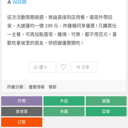
🔺
回目錄
這次活動限期兩週，無論直接到店用餐，還是外帶回
家，大披薩均一價 199 元，炸雞桶同享優惠 ! 凡購買任
一主餐，可再加點蛋塔、雞塊、可樂，都不用百元。喜
歡吃拿坡里的朋友，快把握優惠開吃 !
♡
讚
0
分享
所屬分類：
優惠情報
餐飲
外帶
外送
披薩
拿坡里
炸雞
菜單
訂餐