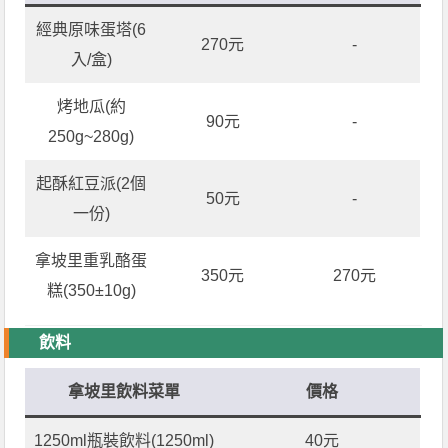
經典原味蛋塔(6
270元
-
入/盒)
烤地瓜(約
90元
-
250g~280g)
起酥紅豆派(2個
50元
-
一份)
拿坡里重乳酪蛋
350元
270元
糕(350±10g)
飲料
拿坡里飲料菜單
價格
1250ml瓶裝飲料(1250ml)
40元