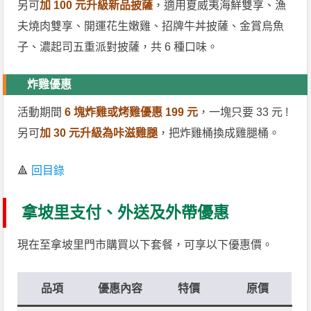
另可
加 100 元升級新品披薩
，適用夏威夷海鮮雙享、漁
夫燒肉雙享、開運花生嫩雞、招牌牛丼披薩、金賞烏魚
子、濃起司五重派對披薩，共 6 種口味。
炸雞優惠
活動期間
6 塊炸雞或烤雞優惠 199 元
，一塊只要 33 元 !
另可
加 30 元升級為咔滋雞腿
，把炸雞桶換成雞腿桶。
🔺
回目錄
拿坡里支付、外送及外帶優惠
現在至拿坡里門市購買以下套餐，可享以下優惠價。
品項
優惠內容
特價
原價