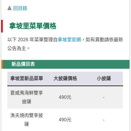
🔺
回目錄
拿坡里菜單價格
以下 2026 年菜單整理自
拿坡里官網
，如有異動請依最新
公告為主。
新品價目表
拿坡里新品菜單
大披薩價格
小披薩
夏威夷海鮮雙享
490元
-
披薩
漁夫燒肉雙享披
490元
-
薩