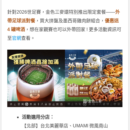
針對2026世足賽，金色三麥還特別推出限定套餐——
外
帶足球派對餐
，買大拼盤及墨西哥雞肉餅組合，
優惠送
4 罐啤酒
，想在家觀賽也可以外帶回家 ! 更多活動資訊可
至
官網
查看。
圖/
金色三麥
活動適用分店：
【北部】台北美麗華店、UMAMI 微風南山