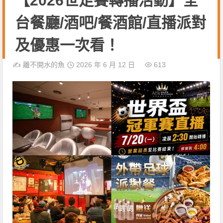
【2026世足賽轉播活動】全
台餐廳/酒吧/餐酒館/直播派對
及優惠一次看！
✍️
離不開水的魚
2026 年 6 月 12 日
613