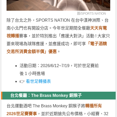
圖/
SPORTS NATION
除了台北之外，SPORTS NATION 在台中漢神洲際、台
南小北門也有開設分店。今年世足期間全餐廳
天天有電
視轉播
賽事，並於特別推出「應援大對決」活動 ! 大家只
要來現場為球隊應援，並應援成功，即可享
「電子酒精
交易所消費金額半價」優惠
。
活動日期：2026/6/12~7/19，可於世足賽前
後 1 小時進場
👉
看世足轉播表
台北餐廳：The Brass Monkey 銅猴子
台北運動酒吧 The Brass Monkey 銅猴子將
轉播所有
2026世足賽賽事
，並於近期搶先公布價格，小組賽、32