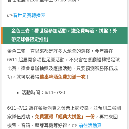
👉
看世足賽轉播表
金色三麥：看世足參加活動，送免費啤酒、拼盤！外
帶足球餐限定推出
金色三麥一直以來都是許多人聚會的選擇，今年將在
6//11 起展開多項世足賽活動，不只會在餐廳裡轉播足球
比賽，還會舉辦抽獎及應援活動，只要預測獲勝隊伍成
功，就可以獲得
整桌啤酒免費加滿一次
!
活動時間：6/11~7/20
6/11~7/12 憑在餐廳消費之發票上網登錄，並預測三強國
家隊伍成功，
免費獲得「經典大拼盤」一份
，再抽來回
機票、音箱、藍芽耳機等好禮。👉
前往活動頁