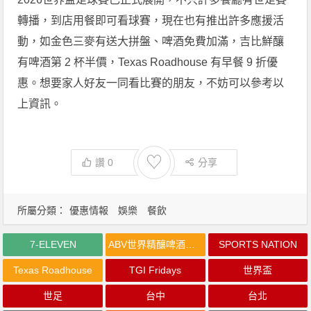
轉播，到店用餐即可看球賽，現在也有推出許多應援活
動，如金色三麥有送大拼盤、啤酒免費加滿，吉比鮮釀
有啤酒第 2 杯半價，Texas Roadhouse 有早餐 9 折優
惠。想要家人好友一同看比賽的朋友，不妨可以參考以
上資訊。
♡
讚
0
分享
所屬分類：
優惠情報
娛樂
餐飲
7-ELEVEN
ABV世界精釀啤酒餐廳
SPORTS NATION
Texas Roadhouse
TGI Fridays
世界盃
世足
台中
台北