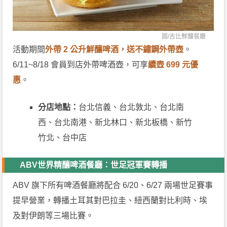
圖/
吉比鮮釀餐廳
活動期間
外帶 2 公升鮮釀啤酒，送不鏽鋼外帶壺
。
6/11~8/18 會員到店外帶啤酒壺，可享
續壺 699 元優
惠
。
分店地點：
台北信義、台北敦北、台北南
西、台北南港、新北林口、新北板橋、新竹
竹北、台中店
ABV世界精釀啤酒餐廳：世足冠軍賽轉播
ABV 旗下所有啤酒餐廳將配合 6/20、6/27 兩場世足賽事
提早營業，轉播土耳其對巴拉圭、紐西蘭對比利時、埃
及對伊朗等三場比賽。