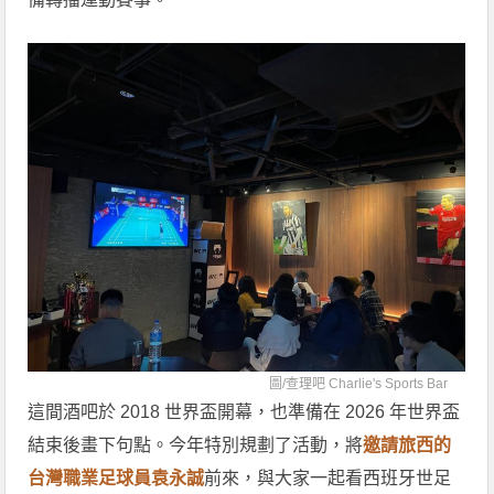
圖/
查理吧 Charlie's Sports Bar
這間酒吧於 2018 世界盃開幕，也準備在 2026 年世界盃
結束後畫下句點。今年特別規劃了活動，將
邀請旅西的
台灣職業足球員袁永誠
前來，與大家一起看西班牙世足