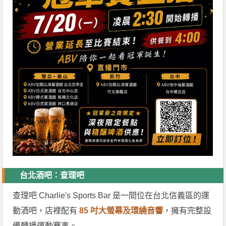
台北酒吧：查理吧
查理吧 Charlie's Sports Bar 是一間位在台北信義區的運
動酒吧，店裡配有
85 吋大螢幕及環繞音響
，擁有完整設
備轉播運動賽事。