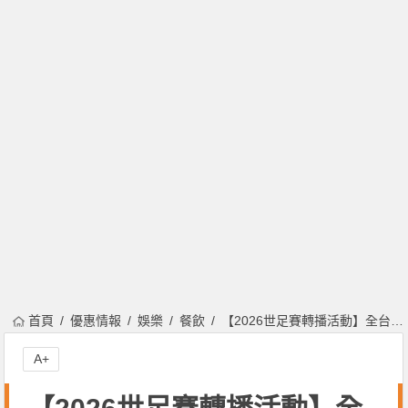
首頁
優惠情報
娛樂
餐飲
【2026世足賽轉播活動】全台餐廳/酒吧/餐酒館/直播派對及優惠一次看！
A+