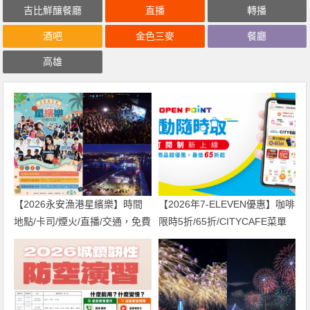
吉比鮮釀餐廳
直播
轉播
酒吧
金色三麥
餐廳
高雄
【2026永安漁港星繽樂】時間
【2026年7-ELEVEN優惠】咖啡
地點/卡司/煙火/直播/交通，免費
限時5折/65折/CITYCAFE菜單
入場！
一起看！