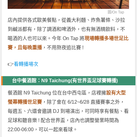
圖/
On Tap
店內提供各式歐美餐點，從義大利麵、炸魚薯條、沙拉
到鹹派都有，除了調酒和啤酒外，也有無酒精飲料，不
喝酒的人也可以來。今年 On Tap 將
現場轉播多場世足比
賽，且每晚重播
，不用熬夜追比賽 !
👉
看轉播場次
台中餐酒館：N9 Taichung(有世界盃足球賽轉播)
餐酒館 N9 Taichung 位在台中西屯區，店裡擁
設有大型
螢幕轉播世足賽
，除了會在 6/12~6/28 直播賽事之外，
每週五、六還會邀請 DJ 到場演出，可同時享有餐點、看
足球和聽音樂 ! 配合世界盃，店內也調整營業時間為
22:00-06:00，可以一起來看球。