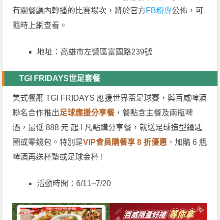
有關餐廳內轉播的比賽場次，將於官方
FB粉專
公佈，可
隨時上網查看。
地址：高雄市左營區富國路239號
TGI FRIDAYS世足套餐
美式餐廳 TGI FRIDAYS 應援世界盃足球賽，與百威啤酒
聯名合作推出
足球應援分享餐
，餐點含主餐及兩瓶啤
酒，最低 888 元 起 ! 凡點購分享餐，就送足球造型鑰匙
圈或零錢包。特別是
VIP會員購餐享 8 折優惠
，加購 6 瓶
啤酒再送杯墊或足球金杯 !
活動時間：6/11~7/20