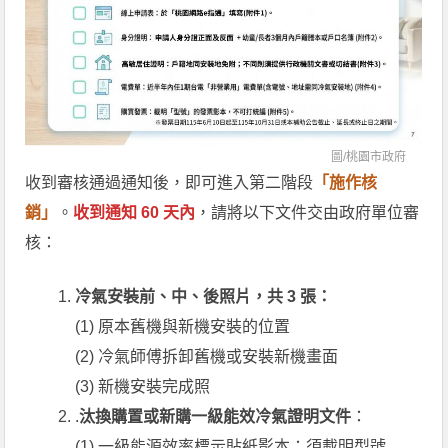
圖/
桃園市政府
收到審核通過通知後，即可進入第二階段
「施作核
銷」
。
收到通知 60 天內
，請將以下文件交由政府單位審
核：
冷氣安裝前、中、後照片，共 3 張：
(1) 原本舊機與新機安裝的位置
(2) 冷氣師傅拆卸舊機或安裝新機畫面
(3) 新機安裝完成照
.
汰換購置或新購一級能效冷氣證明文件
：
(1) 一級能源效率標示貼紙影本：須載明型號