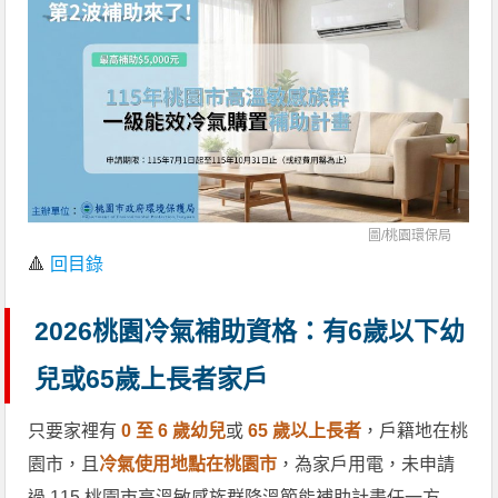
圖/
桃園環保局
🔺
回目錄
2026桃園冷氣補助資格：有6歲以下幼
兒或65歲上長者家戶
只要家裡有
0 至 6 歲幼兒
或
65 歲以上長者
，戶籍地在桃
園市，且
冷氣使用地點在桃園市
，為家戶用電，未申請
過 115 桃園市高溫敏感族群降溫節能補助計畫任一方