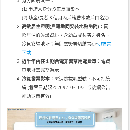
身分證明文件：
(1) 申請人身分證正反面影本
(2) 幼童/長者 3 個月內戶籍謄本或戶口名簿
高敏居住證明(戶籍地同安裝地點免附)：
實
際居住的佐證資料，含幼童或長者之姓名、
冷氣安裝地址；無則需簽署切結書👉
切結書
下載
近半年內任 1 期台電非營業用電費單：
電費
單地址需完整顯示
冷氣發票影本：
需清楚載明型號，不可打統
編 (發票日期限2026/6/10~10/31或後續公告
補助期間有效)