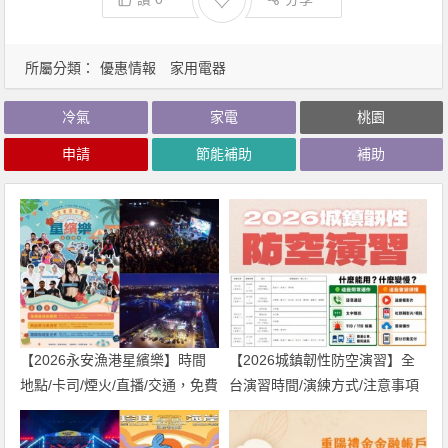
所屬分類：
優惠情報
家用電器
冷氣
家電
桃園
申請
節能補助
補助
【2026永安漁港星繽樂】時間
【2026城鎮韌性防空演習】全
地點/卡司/煙火/直播/交通，免費
台演習時間/演練方式/注意事項
入場！
一次看！