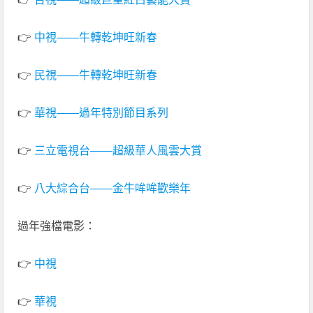
👉
中視——牛轉乾坤旺新春
👉
民視——牛轉乾坤旺新春
👉
華視——過年特別節目系列
👉
三立電視台——超級華人風雲大賞
👉
八大綜合台——金牛哞哞歡樂年
過年強檔電影：
👉
中視
👉
華視