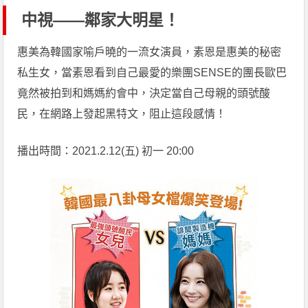
中視——鄰家大明星！
惠美為韓國家喻戶曉的一流女演員，素恩是惠美的秘密
私生女，當素恩看到自己最愛的樂團SENSE的團長歐巴
竟然被拍到和媽媽約會中，決定當自己母親的頭號酸
民，在網路上發起黑特文，阻止這段感情！
播出時間：2021.2.12(五) 初一 20:00