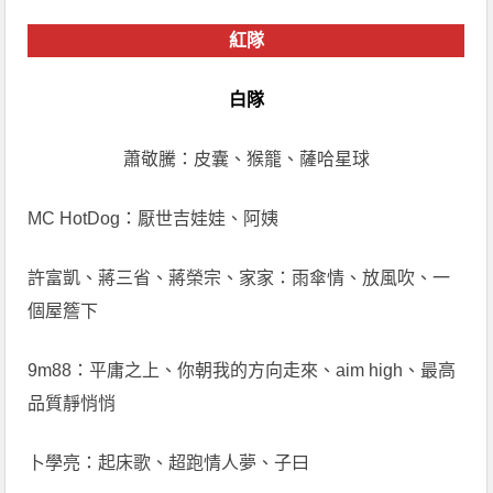
紅隊
白隊
蕭敬騰：皮囊、猴籠、薩哈星球
MC HotDog：厭世吉娃娃、阿姨
許富凱、蔣三省、蔣榮宗、家家：雨傘情、放風吹、一
個屋簷下
9m88：平庸之上、你朝我的方向走來、aim high、最高
品質靜悄悄
卜學亮：起床歌、超跑情人夢、子曰