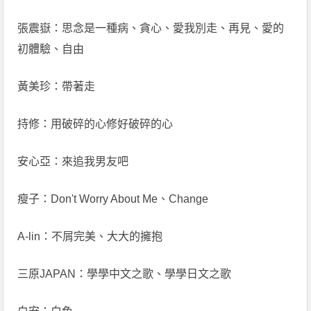
張震嶽：思念是一種病、貪心、愛我別走、再見、愛的
初體驗、自由
黃美珍：帶著走
持修：用破碎的心修好破碎的心
安心亞：來追我男友吧
瘦子：Don't Worry About Me、Change
A-lin：不屑完美、大大的擁抱
三原JAPAN：學學中文之歌、學學日文之歌