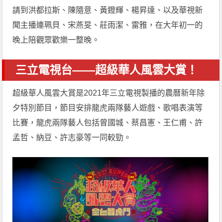
請到洪都拉斯、陳隨意、黃鐙輝、楊昇達、以及華視新
聞主播連珮貝、宋燕旻、莊雨潔、雷雅，在大年初一的
晚上陪觀眾歡樂一整晚。
三立電視台——超級華人風雲大賞！
超級華人風雲大賞是2021年三立電視製播的農曆新年除
夕特別節目，節目安排龍虎兩隊藝人遊戲、歌唱表演等
比賽，龍虎兩隊藝人包括曾國城、蔡昌憲、王仁甫、許
孟哲、納豆、許志豪等一同較勁。