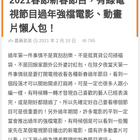
2021春節新春節目，有線電
視節目過年強檔電影、動畫
片懶人包！
✍️
農藥弟弟
2021 年 2 月 10 日
765
過年第一件事情不是買刮刮樂、不是逛買貨公司掃福
袋、不是回娘家跟外公外婆討紅包，在除夕夜當天第一
件事情就是要打開電視收看各種新春過年節目，看到一
個段落才可以開始開桌打麻將，可是一定也很多人跟小
編一樣，有時候轉一轉才發現自己喜歡的藝人已經表演
完，或是剛好都錯過了，所以先確定好自己要看哪個節
目可是很重要的！另外過年期間，許多電影的平到一定
當會推出過年的強檔電影，有時候個是可以看到一些獨
家先在某個電視節目播出的新電影，還有許多動畫片可
以看，以下是小編為讀者整理的新春節目資訊。