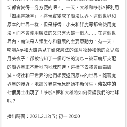
切都會變得十分方便的吧。」一天，大雄和哆啦A夢利用
「如果電話亭」，將現實變成了魔法世界、這個世界和
原本的世界一樣，但是靜香，小夫和胖虎等都會使用魔
法。而不會使用魔法的又只有大雄一個人……在這個世
界內，魔法是人類生存和發展的主要原動力。有一天，
哆啦A夢和大雄遇見了研究魔法的滿月牧師和他的女兒滿
月美夜子。卻被告知了一個可怕的消息－被惡魔所支配
的魔界星正不斷地向地球前進，這樣下去將會面臨毀
滅。嚮往和平世界的他們想要返回原來的世界。隨著魔
界星的接近，地震等異常現象開始不斷發生。
傳說中的
七個勇士出現了！
哆啦A夢和大雄將如何保護我們的地球
呢？
播出時間：2021.2.12(五) 初一 20:00