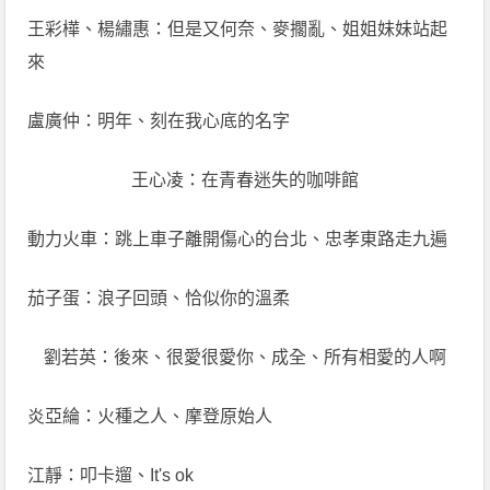
王彩樺、楊繡惠：但是又何奈、麥擱亂、姐姐妹妹站起
來
盧廣仲：明年、刻在我心底的名字
王心凌：在青春迷失的咖啡館
動力火車：跳上車子離開傷心的台北、忠孝東路走九遍
茄子蛋：浪子回頭、恰似你的溫柔
劉若英：後來、很愛很愛你、成全、所有相愛的人啊
炎亞綸：火種之人、摩登原始人
江靜：叩卡遛、It's ok