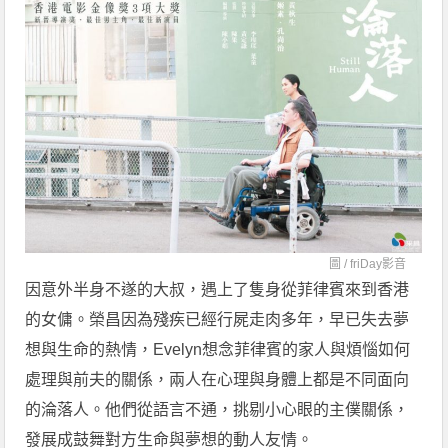
圖 /
friDay影音
因意外半身不遂的大叔，遇上了隻身從菲律賓來到香港
的女傭。榮昌因為殘疾已經行屍走肉多年，早已失去夢
想與生命的熱情，Evelyn想念菲律賓的家人與煩惱如何
處理與前夫的關係，兩人在心理與身體上都是不同面向
的淪落人。他們從語言不通，挑剔小心眼的主僕關係，
發展成鼓舞對方生命與夢想的動人友情。