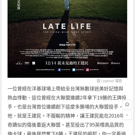
圖 /
yahoo! 電影
一位曾經在洋基球場上帶給全台灣無數球迷美好記憶與
熱血悸動、這位曾經在大聯盟連續2年拿下19勝的王牌投
手，也是台灣首位連續創下這麼多勝場的大聯盟投手，
他，就是王建民。不服輸的精神，讓王建民能在2016年
奇蹟似的傷後重返大聯盟，甚至投出了95英哩高品質的
伸卡球，最後居然奪下6勝。王建民的崛起，你一定看過