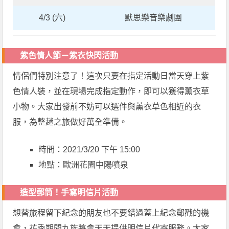
4/3 (六)
默思樂音樂劇團
紫色情人節－紫衣快閃活動
情侶們特別注意了！這次只要在指定活動日當天穿上紫
色情人裝，並在現場完成指定動作，即可以獲得薰衣草
小物。大家出發前不妨可以選件與薰衣草色相近的衣
服，為整趟之旅做好萬全準備。
時間：2021/3/20 下午 15:00
地點：歐洲花園中陽噴泉
造型郵筒！手寫明信片活動
想替旅程留下紀念的朋友也不要錯過蓋上紀念郵戳的機
會，花季期間九族將會天天提供明信片代寄服務。大家