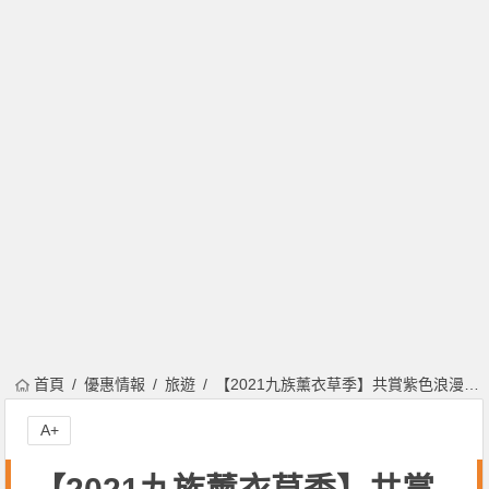
首頁
優惠情報
旅遊
【2021九族薰衣草季】共賞紫色浪漫花海、日月潭纜車星級湖景，一票到底門票優惠開賣！
A+