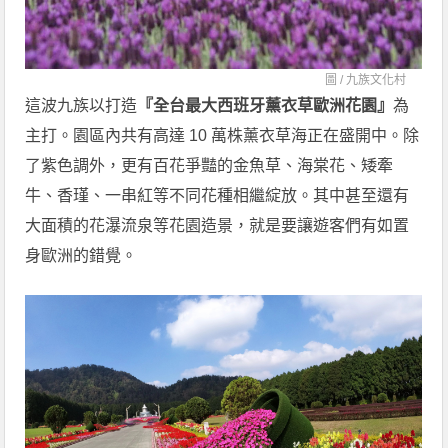
圖 /
九族文化村
這波九族以打造
『全台最大西班牙薰衣草歐洲花園』
為
主打。園區內共有高達 10 萬株薰衣草海正在盛開中。除
了紫色調外，更有百花爭豔的金魚草、海棠花、矮牽
牛、香瑾、一串紅等不同花種相繼綻放。其中甚至還有
大面積的花瀑流泉等花園造景，就是要讓遊客們有如置
身歐洲的錯覺。