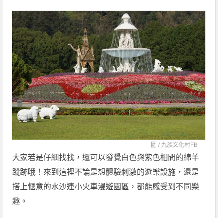
圖 /
九族文化村FB
大家若是仔細找找，還可以發覺白色與紫色相間的綿羊
蹤跡哦！來到這裡不論是想體驗刺激的遊樂設施，還是
搭上愜意的水沙連小火車漫遊園區，都能感受到不同樂
趣。