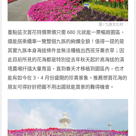
圖 /
九族文化村
重點這次賞花特價票價只需 680 元就能一票暢遊園區，
還能搭乘纜車一覽整個九族的絢爛全貌！值得一提的是
其實九族本身海拔條件並無法種植出西班牙薰衣草；因
此目前所見的花海都是特別從去年秋天起於高海拔的清
境農場扦插大量育苗，直到春天才移植到園區內，也才
能有如今在 3、4 月份盛開的珍貴景象。推薦想賞花海的
朋友可得好好把握不用出國就能賞景的難得機會。