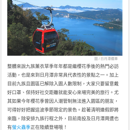
圖 /
日月潭纜車
整體來說九族薰衣草季年年都是繼櫻花季後的熱門必訪
活動，也是來到日月潭非常具代表性的景點之一。加上
目前九族且園區已解除入園人數限制，大家只要留意戴
好口罩、保持好社交距離就能安心來場完美的旅行。尤
其如果今年櫻花季曾因人潮管制無法進入園區的朋友，
可得好好把握這波季節限定的景色。趁著清明連假即將
來臨，除安排九族行程之外，目前南投及日月潭周遭也
有
螢火蟲季
正在陸續登場哦！