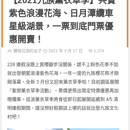
【2021九族薰衣草季】共賞
紫色浪漫花海、日月潭纜車
星級湖景，一票到底門票優
惠開賣！
✍️
購物沉溺的女子
2021 年 3 月 17 日
1,374
228 連假沒跟上賞櫻腳步沒關係，趕不上粉色花季不如
就出發朝聖浪漫紫色花海。一年一度的九族櫻花祭才剛
剛落幕，全新 3 月份又迎來薰衣草季啦！目前園區展開
『紫戀薰衣草季活動』，票價更祭出限定特價優惠再加
贈纜車。這波薰衣草季將會從即日起展開延續到 4/5 清
明連假期間，還沒想好假期該上哪的話就出發九族文化
村吧！