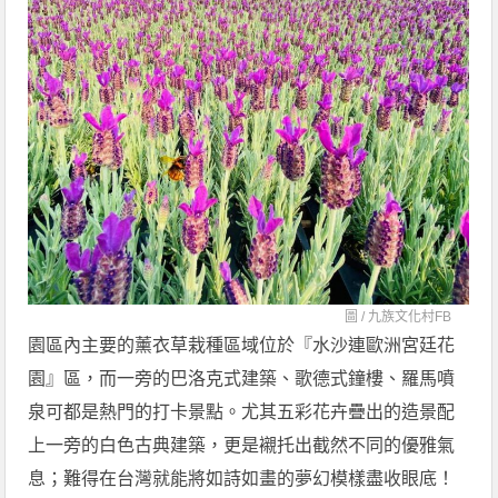
圖 /
九族文化村FB
園區內主要的薰衣草栽種區域位於『水沙連歐洲宮廷花
園』區，而一旁的巴洛克式建築、歌德式鐘樓、羅馬噴
泉可都是熱門的打卡景點。尤其五彩花卉疊出的造景配
上一旁的白色古典建築，更是襯托出截然不同的優雅氣
息；難得在台灣就能將如詩如畫的夢幻模樣盡收眼底！