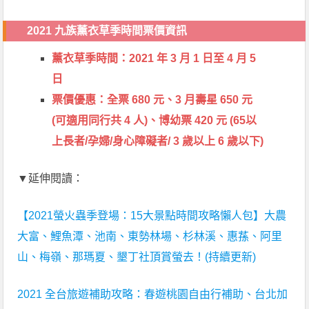
2021 九族薰衣草季時間票價資訊
薰衣草季時間：2021 年 3 月 1 日至 4 月 5
日
票價優惠：全票 680 元、3 月壽星 650 元
(可適用同行共 4 人)、博幼票 420 元 (65以
上長者/孕婦/身心障礙者/ 3 歲以上 6 歲以下)
▼延伸閱讀：
【2021螢火蟲季登場：15大景點時間攻略懶人包】大農
大富、鯉魚潭、池南、東勢林場、杉林溪、惠蓀、阿里
山、梅嶺、那瑪夏、墾丁社頂賞螢去！(持續更新)
2021 全台旅遊補助攻略：春遊桃園自由行補助、台北加