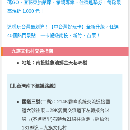
碼GO、宜花東旅館節、孝親專案、住宿進擊券，每房最
高現折 1,000 元！
這樣玩台灣最划算！【中台灣好玩卡】全新升級，任選
40個熱門景點！一卡暢遊南投、新竹、苗栗！
九族文化村交通指南
地址：南投縣魚池鄉金天巷45號
【北台灣南下建議路線】
國道三號(二高)
：214K霧峰系統交流道接國
道六號往東→29K愛蘭交流道下左轉接台14
線→(不進埔里)右轉台21線往魚池→經魚池
131縣道→九族文化村