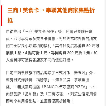
三商 i 美食卡 ，串聯其他商家集點折
抵
自從推出「三商i 美食卡 APP」後，民眾只要註冊會
員，即可享有眾多美食卡優惠，對於經常吃外食的朋友
們完全就是小額累積的福利！其會員制度為
消費 50 元可
累積 1 點，4 點可折 1 元，等同消費 200 元折 1 元
，加
入會員即可獲得各店家不同的優惠好禮。
目前三商餐飲旗下的品牌除了日式丼飯「鮮五丼」外，
還有日式炸豬排「福勝亭」、速食品牌「拿坡里披
薩」、義式窯烤披薩「BANCO 棒可 窯烤PIZZA」、牛
肉麵品牌「品川蘭」及「三商巧福」，到這些店家用餐
即可享有用餐集點，並獲得優惠折抵哦！