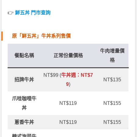
👉
鮮五丼 門市查詢
原「鮮五丼」牛丼系列售價
牛肉增量價
餐點名稱
正常份量價格
格
NT$99 (
牛丼週：NT$7
招牌牛丼
NT$135
9
)
爪哇咖哩牛
NT$119
NT$155
丼
蔥香牛丼
NT$119
NT$155
韓式泡菜牛