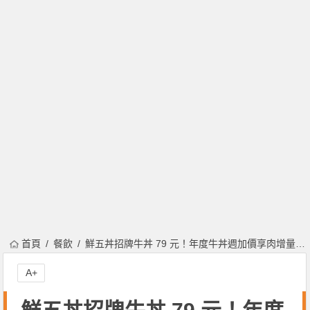
首頁
餐飲
鮮五丼招牌牛丼 79 元！年度牛丼週加價享肉增量 1.5倍，加價再兌換其他牛丼餐點！
A+