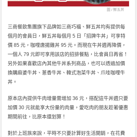
圖 /
鮮五丼
三商餐飲集團旗下品牌如三商巧福、鮮五丼均有提供每
個月的會員日，鮮五丼每個月 5 日「招牌牛丼」可享特
價 85 元，咖哩唐揚雞丼 95 元。而現在牛丼週再降價，
一個人 79 元即可享用該店的招排餐點，比會員日再省！
另外如果喜歡店內其他牛丼系列商品，也可以透過加價
換購麻婆牛丼、蔥香牛丼、韓式泡菜牛丼、爪哇咖哩牛
丼。
原本店內提供牛肉增量需增加 36 元，搭配這牛丼週只要
加價 30 元就能享大份量的肉量，愛吃肉的朋友趁著優惠
期間前往，比原本還划算！
對於上班族來說，平時不只要計算好生活開銷，在花費