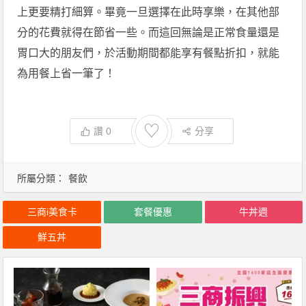
上更要精打細算。畢竟一旦選擇在此時享樂，在其他部
分的花費就得在節省一些。而這回無論是正常食量還是
胃口大的朋友們，於活動期間都能享有餐點折扣，就能
為用餐上省一筆了！
♡
讚
0
分享
所屬分類：
餐飲
三商i美食卡
套餐優惠
牛丼週
鮮五丼