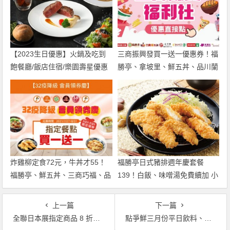
【2023生日優惠】火鍋及吃到
三商振興發買一送一優惠券！福
飽餐廳/飯店住宿/樂園壽星優惠
勝亭、拿坡里、鮮五丼、品川蘭
活動總整理！菜單及門市地點一
等六品牌最高一餐省180！
起看
炸雞柳定食72元，牛丼才55！
福勝亭日式豬排週年慶套餐
福勝亭、鮮五丼、三商巧福、品
139！白飯、味噌湯免費續加 小
川蘭四大品牌發送優惠券，三商
資餐搶吃！
i美食卡限定領取
上一篇
下一篇
全聯日本展指定商品 8 折起！抽 iPhone12 Pro、Switch！使用 PX Pay 再領溫野菜、京都勝牛、杏子豬排好康優惠券！
點爭鮮三月份平日飲料、甜點買一送一！鮭魚祭三款新品一起嚐！