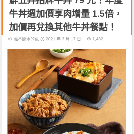
鮮五丼招牌牛丼 79 元！年度
牛丼週加價享肉增量 1.5倍，
加價再兌換其他牛丼餐點！
✍️
離不開水的魚
2021 年 3 月 17 日
1,482