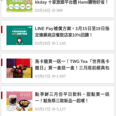
kkday 十家旅遊平台選 Hami購物好省！
03月18日
988
LINE Pay補償方案，3月15日至19日指
定連鎖商店餐飲店家10%回饋！
03月18日
1,145
馬卡龍買一送一！TWG Tea「世界馬卡
龍日」買一盒送一盒！三月底前經典包
裝茶買四送一！
03月17日
2,597
點爭鮮三月份平日飲料、甜點買一送
一！鮭魚祭三款新品一起嚐！
03月17日
3,127