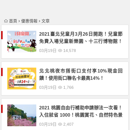
首頁
優惠情報
文章
2021臺北兒童月3月26日開跑！兒童節
免費入場兒童新樂園、十三行博物館！
兒童節由來及各地風俗全都看！
03月19日
14,578
北北桃夜市搭街口支付享10%現金回
饋！使用街口聯名卡最高14%！
03月19日
1,766
2021 桃園自由行補助申請辦法一次看！
入住就省 1000！桃園賞花、自然特色景
點有哪些？
03月19日
2,407