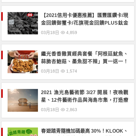
【2021信用卡優惠推薦】匯豐匯鑽卡/現
金回饋御璽卡/花旗現金回饋PLUS鈦金
卡懶人包！行動支付再享最高10%回饋
03月18日
4,859
繼光香香雞買經典套餐「阿根廷魷魚、
蒜脆杏鮑菇、墨魚甜不辣」買一送一！
另外加送極速領域虛寶卡！
03月18日
1,574
2021 漁光島藝術節 3/27 開展！夜晚觀
星、12件藝術作品與海島市集，打造療
癒棲身之地！
03月18日
2,863
春遊踏青隨機加碼最高 30%！KLOOK、