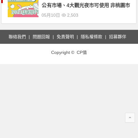
公有市場、4大觀光夜市可使用 非桃園市
民持認同卡一樣可以申請！
05月10日
2,503
聯絡我們
問題回報
免責聲明
隱私權條款
招募夥伴
Copyright © CP值