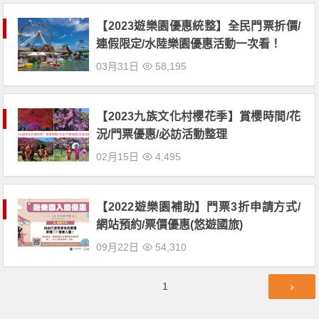
【2023遊樂園優惠統整】全民門票折價/
連假限定/水陸樂園優惠活動一次看！
03月31日
58,195
【2023九族文化村櫻花季】賞櫻時間/花
況/門票優惠/必訪活動整理
02月15日
4,495
【2022遊樂園補助】門票3折申請方式/
網站預約/票價優惠(悠遊國旅)
09月22日
54,310
文
第
1
章
頁
導