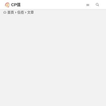
CP值
首頁
伍佰
文章