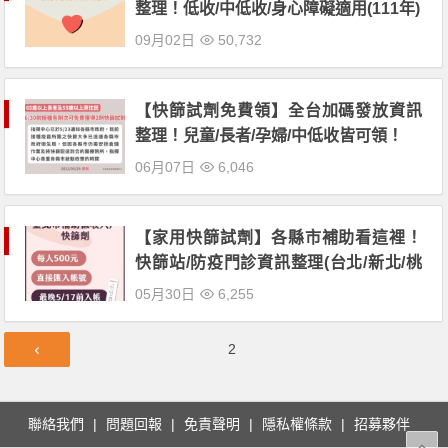
整理！低收/中低收/身心障礙適用(111年)
09月02日
50,732
【快篩試劑免費領】全台加碼發放資訊
整理！兒童/長者/孕婦/中低收皆可領！
06月07日
6,046
【家用快篩試劑】各縣市補助看這裡！
快篩站/防疫門診資訊整理(台北/新北/桃
園/雲林/台中/高雄/宜蘭/台東/屏東等地)
05月30日
6,255
文
第
2
章
頁
導
覽
聯絡我們
問題回報
免責聲明
隱私權條款
招募夥伴