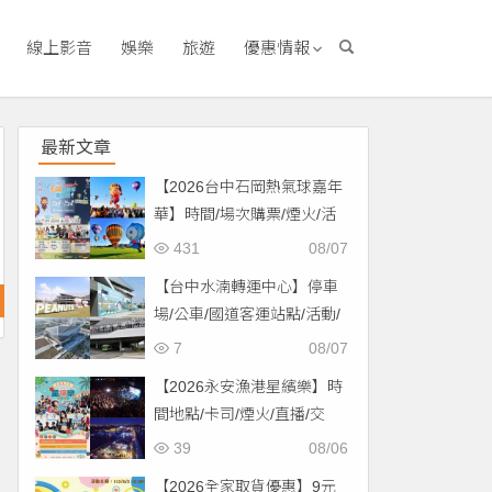
線上影音
娛樂
旅遊
優惠情報
最新文章
【2026台中石岡熱氣球嘉年
華】時間/場次購票/煙火/活
動/交通，土牛運動公園登
431
08/07
場！
【台中水湳轉運中心】停車
場/公車/國道客運站點/活動/
交通，啟用免費停車！
7
08/07
【2026永安漁港星繽樂】時
間地點/卡司/煙火/直播/交
通，免費入場！
39
08/06
【2026全家取貨優惠】9元