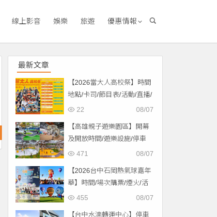
線上影音
娛樂
旅遊
優惠情報
最新文章
【2026當大人高校祭】時間
地點/卡司/節目表/活動/直播/
交通，免費入場！
22
08/07
【高雄親子遊樂園區】開幕
及開放時間/遊樂設施/停車
場/交通一次看！
471
08/07
【2026台中石岡熱氣球嘉年
華】時間/場次購票/煙火/活
動/交通，土牛運動公園登
455
08/07
場！
【台中水湳轉運中心】停車