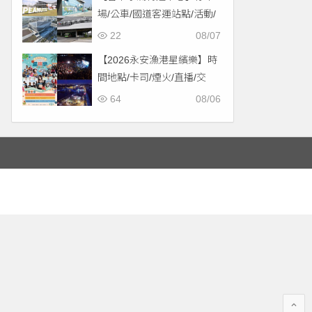
場/公車/國道客運站點/活動/
交通，啟用免費停車！
22
08/07
【2026永安漁港星繽樂】時
間地點/卡司/煙火/直播/交
通，免費入場！
64
08/06