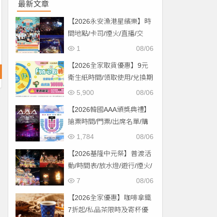
最新文章
【2026永安漁港星繽樂】時
間地點/卡司/煙火/直播/交
通，免費入場！
1
08/06
【2026全家取貨優惠】9元
衛生紙時間/領取使用/兌換期
限一次看！
5,900
08/06
【2026韓國AAA頒獎典禮】
搶票時間/門票/出席名單/購
票一次看！
1,784
08/06
【2026基隆中元祭】普渡活
動/時間表/放水燈/遊行/煙火/
交通一次看！
7
08/06
【2026全家優惠】咖啡拿鐵
7折起/私品茶限時及寄杯優