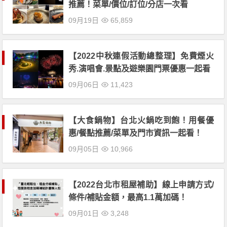
推薦！菜單/價位/訂位/分店一次看
09月19日
65,859
【2022中秋連假活動總整理】免費煙火
秀.演唱會.景點及遊樂園門票優惠一起看
09月06日
11,423
【大食鍋物】台北火鍋吃到飽！用餐優
惠/餐點推薦/菜單及門市資訊一起看！
09月05日
10,966
【2022台北市租屋補助】線上申請方式/
條件/補貼金額，最高1.1萬加碼！
09月01日
3,248