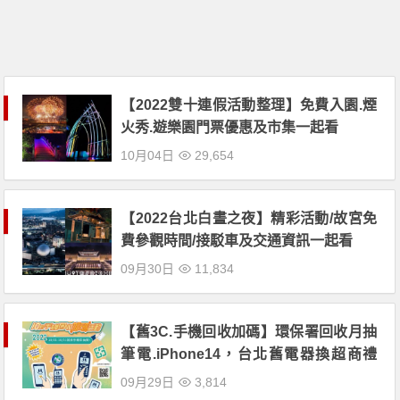
【2022雙十連假活動整理】免費入園.煙
火秀.遊樂園門票優惠及市集一起看
10月04日
29,654
【2022台北白晝之夜】精彩活動/故宮免
費參觀時間/接駁車及交通資訊一起看
09月30日
11,834
【舊3C.手機回收加碼】環保署回收月抽
筆電.iPhone14，台北舊電器換超商禮
券！
09月29日
3,814