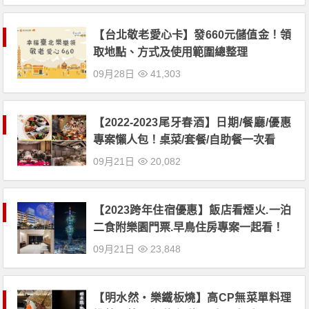
【台北敬老愛心卡】發660元儲值金！領
取地點、方式及使用範圍總整理
09月28日
41,303
【2022-2023尾牙春酒】日期/餐廳/優惠
專案懶人包！桌菜/套餐/自助餐一次看
09月21日
20,082
【2023跨年住宿優惠】飯店看煙火.一泊
二食附樂園門票.早鳥住房專案一起看！
09月21日
23,848
【明水然・樂鐵板燒】高CP無菜單料理