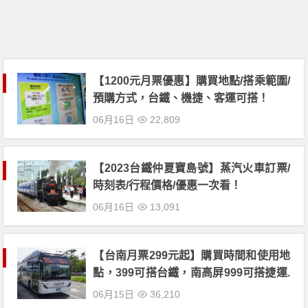
【1200元月票優惠】購買地點/搭乘範圍/
預購方式，台鐵、機捷、客運可搭！
06月16日
22,809
【2023台鐵仲夏寶島號】蒸汽火車訂票/
時刻表/行程價格/優惠一次看！
06月16日
13,091
【台南月票299元起】購買時間和使用地
點，399可搭台鐵，南高屏999可搭捷運.
客運！(2023)
06月15日
36,210