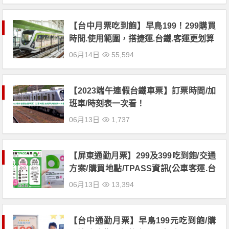
【台中月票吃到飽】早鳥199！299購買
時間.使用範圍，搭捷運.台鐵.客運更划算
06月14日
55,594
【2023端午連假台鐵車票】訂票時間/加
班車/時刻表一次看！
06月13日
1,737
【屏東通勤月票】299及399吃到飽/交通
方案/購買地點/TPASS資訊(公車客運.台
鐵適用)
06月13日
13,394
【台中通勤月票】早鳥199元吃到飽/購