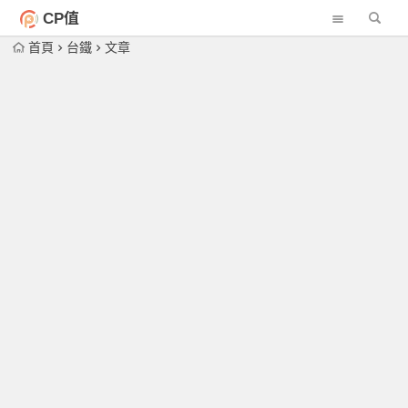
CP值
首頁
台鐵
文章