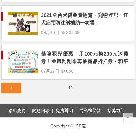
2021全台犬貓免費絕育、寵物登記、狂
犬病預防注射補助一次看！
09月10日
23,539
基隆觀光優惠！用100元換200元消費
券！免費刮刮樂再抽商品折扣券、和平
島門票優惠！
07月27日
688
文
第
12
章
頁
導
覽
聯絡我們
問題回報
免責聲明
隱私權條款
招募夥伴
Copyright © CP值