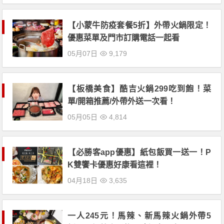
【小蒙牛防疫套餐5折】外帶火鍋限定！
優惠菜單及門市訂購電話一起看
05月07日
9,179
【板橋美食】酷吉火鍋299吃到飽！菜
單/開箱推薦/外帶外送一次看！
05月05日
4,814
【必勝客app優惠】紙包飯買一送一！P
K雙饗卡優惠好康看這裡！
04月18日
3,635
一人245元！馬辣、新馬辣火鍋外帶5