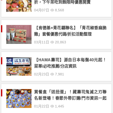
折，下午茶吃到飽限時優惠開賣
04月07日
8,568
【肯德基×青花驕聯名】「青花椒香麻脆
雞」套餐優惠代碼/折扣活動整理
03月11日
20,863
【HAMA壽司】源自日本每盤40元起！
菜單/必吃推薦/分店資訊
02月23日
7,981
買餐盒「送扭蛋」！藏壽司鬼滅之刃聯
名新登場！春節外帶訂購/門市資訊一起
看
01月22日
1,445