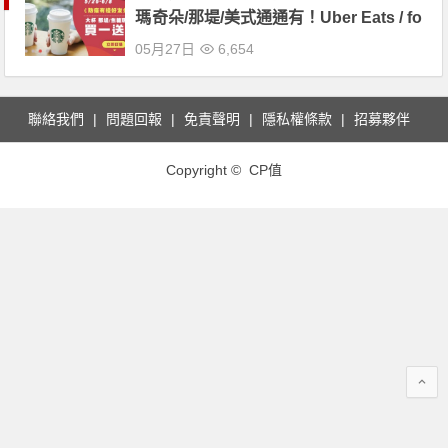
瑪奇朵/那堤/美式通通有！Uber Eats / fo
odpanda / foodomo / 優惠碼折扣！
05月27日
6,654
聯絡我們
問題回報
免責聲明
隱私權條款
招募夥伴
Copyright © CP值