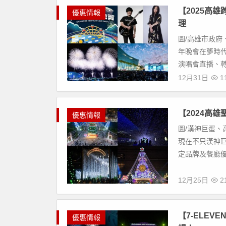
【2025高
優惠情報
理
圖/高雄市政府
年晚會在夢時
演唱會直播、轉
12月31日
11
【2024高
優惠情報
圖/漢神巨蛋、
現在不只漢神巨
定品牌及餐廳優
12月25日
21
【7-ELEV
優惠情報