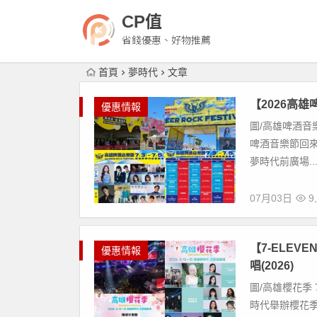
CP值
省錢優惠、好物推薦
首頁
夢時代
文章
【2026高雄
優惠情報
圖/高雄啤酒音樂
啤酒音樂節回來啦
夢時代前廣場..
07月03日
9,
【7-ELE
優惠情報
唱(2026)
圖/高雄櫻花季 7-
時代舉辦櫻花季音樂