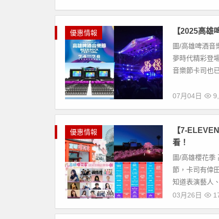
【2025高
優惠情報
圖/高雄啤酒音樂
夢時代精彩登場
音樂節卡司也已
07月04日
9,
【7-ELEV
優惠情報
看！
圖/高雄櫻花季 高
節，卡司有倖
知道表演藝人、
03月26日
17