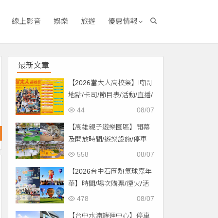
線上影音
娛樂
旅遊
優惠情報
最新文章
【2026當大人高校祭】時間
地點/卡司/節目表/活動/直播/
交通，免費入場！
44
08/07
【高雄親子遊樂園區】開幕
及開放時間/遊樂設施/停車
場/交通一次看！
558
08/07
【2026台中石岡熱氣球嘉年
華】時間/場次購票/煙火/活
動/交通，土牛運動公園登
478
08/07
場！
【台中水湳轉運中心】停車