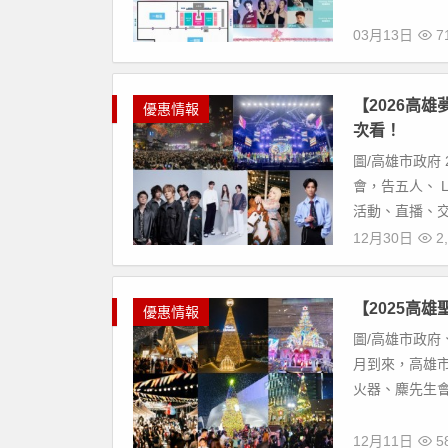
03月13日
7
【2026高
優惠情報
次看！
圖/高雄市政府 
會，告五人、 
活動、直播、交
12月30日
2,
【2025高
優惠情報
圖/高雄市政府
月到來，高雄市將
火器、麋先生會
12月11日
5