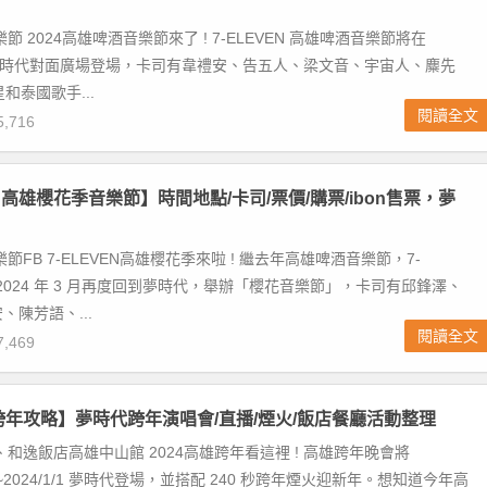
節 2024高雄啤酒音樂節來了 ! 7-ELEVEN 高雄啤酒音樂節將在
 高雄夢時代對面廣場登場，卡司有韋禮安、告五人、梁文音、宇宙人、麋先
星和泰國歌手...
閱讀全文
,716
EN高雄櫻花季音樂節】時間地點/卡司/票價/購票/ibon售票，夢
節FB 7-ELEVEN高雄櫻花季來啦 ! 繼去年高雄啤酒音樂節，7-
在 2024 年 3 月再度回到夢時代，舉辦「櫻花音樂節」，卡司有邱鋒澤、
、陳芳語、...
閱讀全文
,469
雄跨年攻略】夢時代跨年演唱會/直播/煙火/飯店餐廳活動整理
、和逸飯店高雄中山館 2024高雄跨年看這裡 ! 高雄跨年晚會將
/31~2024/1/1 夢時代登場，並搭配 240 秒跨年煙火迎新年。想知道今年高