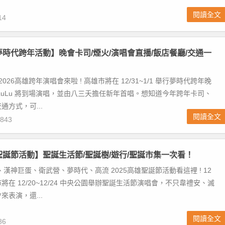
閱讀全文
14
雄夢時代跨年活動】晚會卡司/煙火/演唱會直播/飯店餐廳/交通一
2026高雄跨年演唱會來啦 ! 高雄市將在 12/31~1/1 舉行夢時代跨年晚
LuLu 將到場演唱，並由八三夭擔任新年首唱。想知道今年跨年卡司、
通方式，可...
閱讀全文
843
雄聖誕節活動】聖誕生活節/聖誕樹/遊行/聖誕市集一次看！
、漢神巨蛋、衛武營、夢時代、高流 2025高雄聖誕節活動看這裡 ! 12
在 12/20~12/24 中央公園舉辦聖誕生活節演唱會，不只韋禮安、滅
來表演，還...
閱讀全文
86