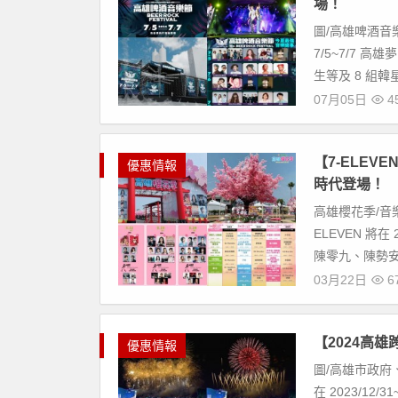
場！
圖/高雄啤酒音樂
7/5~7/7
生等及 8 組韓
07月05日
45
【7-ELEV
優惠情報
時代登場！
高雄櫻花季/音樂
ELEVEN 將
陳零九、陳勢安
03月22日
67
【2024高
優惠情報
圖/高雄市政府
在 2023/12