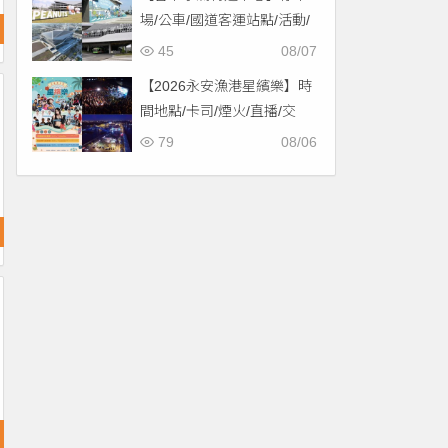
場/公車/國道客運站點/活動/
交通，啟用免費停車！
45
08/07
【2026永安漁港星繽樂】時
間地點/卡司/煙火/直播/交
通，免費入場！
79
08/06