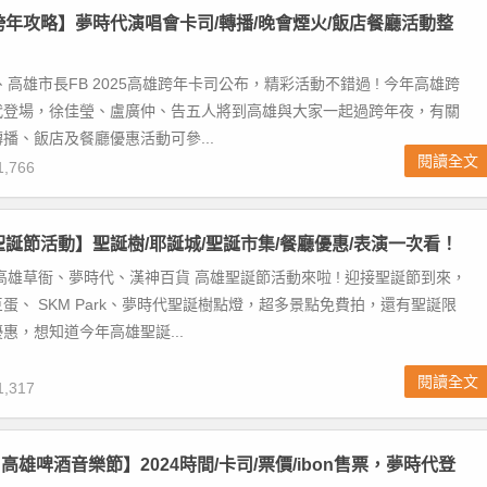
雄跨年攻略】夢時代演唱會卡司/轉播/晚會煙火/飯店餐廳活動整
、高雄市長FB 2025高雄跨年卡司公布，精彩活動不錯過 ! 今年高雄跨
代登場，徐佳瑩、盧廣仲、告五人將到高雄與大家一起過跨年夜，有關
播、飯店及餐廳優惠活動可參...
閱讀全文
,766
雄聖誕節活動】聖誕樹/耶誕城/聖誕市集/餐廳優惠/表演一次看！
高雄草衙、夢時代、漢神百貨 高雄聖誕節活動來啦 ! 迎接聖誕節到來，
蛋、 SKM Park、夢時代聖誕樹點燈，超多景點免費拍，還有聖誕限
惠，想知道今年高雄聖誕...
閱讀全文
,317
EN高雄啤酒音樂節】2024時間/卡司/票價/ibon售票，夢時代登