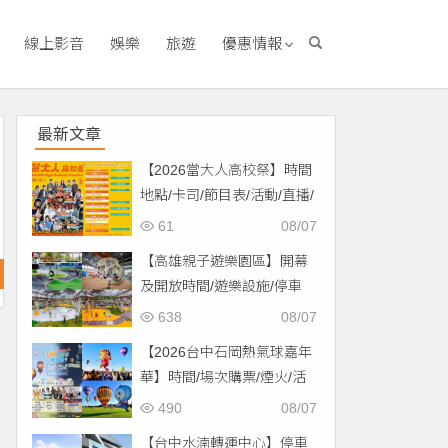
線上影音
娛樂
旅遊
優惠情報
最新文章
【2026當大人高校祭】時間
地點/卡司/節目表/活動/直播/
交通，免費入場！
61
08/07
【高雄親子遊樂園區】開幕
及開放時間/遊樂設施/停車
場/交通一次看！
638
08/07
【2026台中石岡熱氣球嘉年
華】時間/場次購票/煙火/活
動/交通，土牛運動公園登
490
08/07
場！
【台中水湳轉運中心】停車