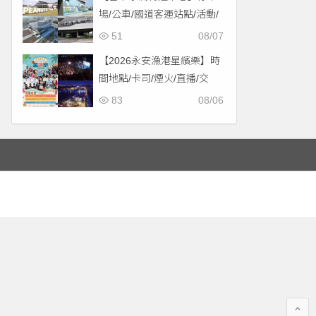
場/公車/國道客運站點/活動/
交通，啟用免費停車！
51
08/07
【2026永安漁港星繽樂】時
間地點/卡司/煙火/直播/交
通，免費入場！
83
08/06