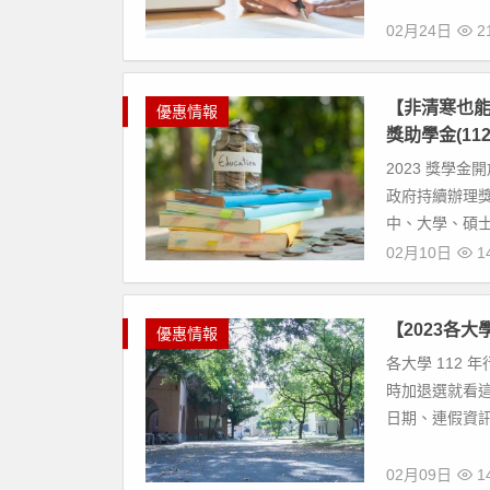
02月24日
21
【非清寒也能
優惠情報
獎助學金(112
2023 獎學
政府持續辦理
中、大學、碩士
02月10日
14
【2023各
優惠情報
各大學 112
時加退選就看這
日期、連假資訊
02月09日
14