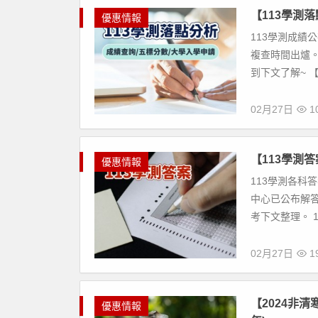
【113學測
優惠情報
113學測成績公
複查時間出爐
到下文了解~ 【文
02月27日
10
【113學測答
優惠情報
113學測各科答
中心已公布解
考下文整理。 11
02月27日
19
【2024非
優惠情報