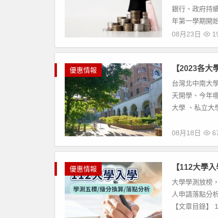
銀行、政府持續
年第一學期開始
08月23日
19
【2023各
優惠情報
台灣北中南大學 
天開學、今年
大學 、私立大
08月18日
67
【112大學入
優惠情報
大學學測放榜，各
人申請落點分析
【文章目錄】 11