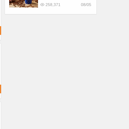
惠！價格/菜單一起看
258,371
08/05