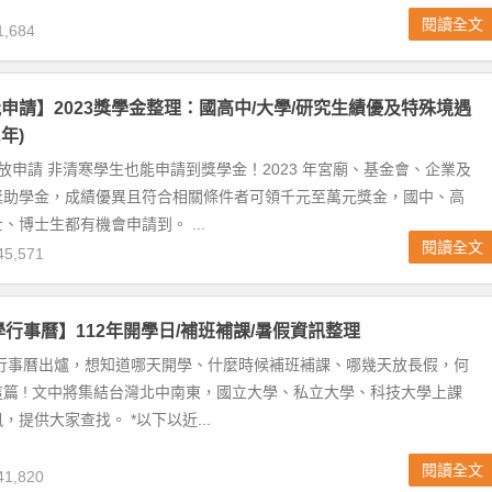
閱讀全文
,684
申請】2023獎學金整理：國高中/大學/研究生績優及特殊境遇
年)
金開放申請 非清寒學生也能申請到獎學金！2023 年宮廟、基金會、企業及
獎助學金，成績優異且符合相關條件者可領千元至萬元獎金，國中、高
、博士生都有機會申請到。 ...
閱讀全文
5,571
大學行事曆】112年開學日/補班補課/暑假資訊整理
 年行事曆出爐，想知道哪天開學、什麼時候補班補課、哪幾天放長假，何
篇 ! 文中將集結台灣北中南東，國立大學、私立大學、科技大學上課
，提供大家查找。 *以下以近...
閱讀全文
1,820