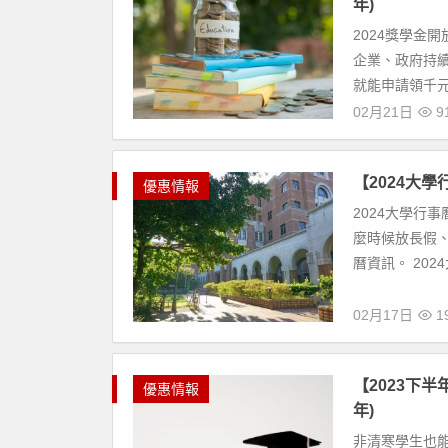
年)
2024獎學金開
企業、政府持
就能申請領千元
02月21日
91
【2024大學
優惠情報
2024大學行
麼時候放長假
曆資訊。 202
02月17日
19
【2023下
優惠情報
年)
非清寒學生也能