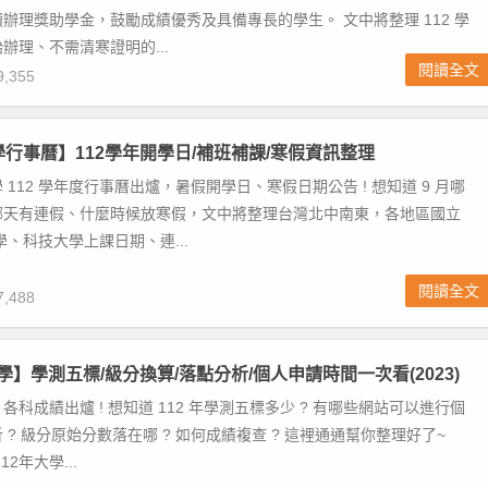
辦理獎助學金，鼓勵成績優秀及具備專長的學生。 文中將整理 112 學
辦理、不需清寒證明的...
閱讀全文
,355
大學行事曆】112學年開學日/補班補課/寒假資訊整理
112 學年度行事曆出爐，暑假開學日、寒假日期公告 ! 想知道 9 月哪
哪天有連假、什麼時候放寒假，文中將整理台灣北中南東，各地區國立
學、科技大學上課日期、連...
閱讀全文
,488
學】學測五標/級分換算/落點分析/個人申請時間一次看(2023)
科成績出爐 ! 想知道 112 年學測五標多少 ? 有哪些網站可以進行個
 ? 級分原始分數落在哪 ? 如何成績複查 ? 這裡通通幫你整理好了~
2年大學...