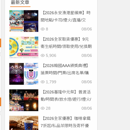
最新文章
【2026永安漁港星繽樂】時
間地點/卡司/煙火/直播/交
通，免費入場！
8
08/06
【2026全家取貨優惠】9元
衛生紙時間/領取使用/兌換期
限一次看！
5,906
08/06
【2026韓國AAA頒獎典禮】
搶票時間/門票/出席名單/購
票一次看！
1,799
08/06
【2026基隆中元祭】普渡活
動/時間表/放水燈/遊行/煙火/
交通一次看！
28
08/06
【2026全家優惠】咖啡拿鐵
7折起/私品茶限時及寄杯優