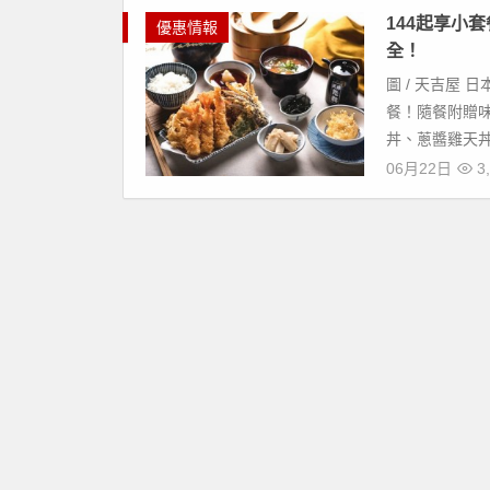
144起享小
優惠情報
全！
圖 / 天吉屋 
餐！隨餐附贈味
丼、蔥醬雞天丼
06月22日
3,