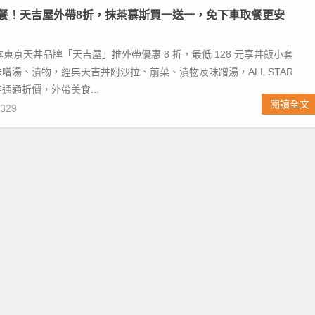
套餐！天吉屋外帶8折，抹茶慕斯買一送一，免下車取餐更安
日本東京天丼品牌「天吉屋」推外帶優惠 8 折，最低 128 元享丼飯小套
噌湯、漬物，經典天吉丼附沙拉、前菜、漬物及味蹭湯，ALL STAR
通通折價，外帶美食...
閱讀全文
329