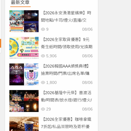
最新文章
【2026永安漁港星繽樂】時
間地點/卡司/煙火/直播/交
通，免費入場！
9
08/06
【2026全家取貨優惠】9元
衛生紙時間/領取使用/兌換期
限一次看！
5,906
08/06
【2026韓國AAA頒獎典禮】
搶票時間/門票/出席名單/購
票一次看！
1,800
08/06
【2026基隆中元祭】普渡活
動/時間表/放水燈/遊行/煙火/
交通一次看！
29
08/06
【2026全家優惠】咖啡拿鐵
7折起/私品茶限時及寄杯優