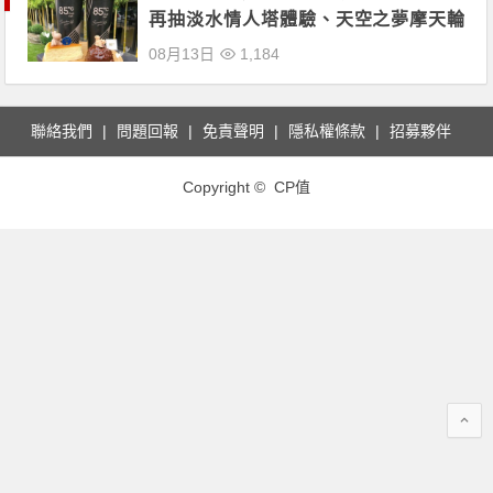
再抽淡水情人塔體驗、天空之夢摩天輪
免費搭乘
08月13日
1,184
聯絡我們
問題回報
免責聲明
隱私權條款
招募夥伴
Copyright © CP值