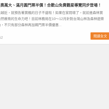
！奧萬大、滿月圓門票半價！合歡山免費觀星導覽同步登場！
來越近，就預告著賞楓的日子不遠啦！如果在家悶壞了，就前進森林賞
然療育的生命力吧！目前林務局在10～12月針對台灣山林及森林遊樂
，不只有部分森林再加碼門票半價優惠...
閱讀全文
52