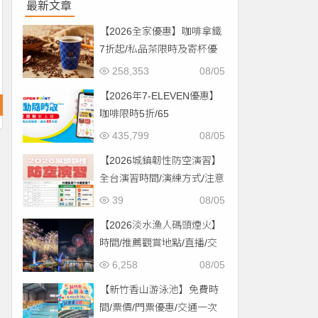
最新文章
【2026全家優惠】咖啡拿鐵
7折起/私品茶限時及寄杯優
惠！價格/菜單一起看
258,353
08/05
【2026年7-ELEVEN優惠】
咖啡限時5折/65
折/CITYCAFE菜單一起看！
435,799
08/05
【2026城鎮韌性防空演習】
全台演習時間/演練方式/注意
事項一次看！
39
08/05
【2026淡水漁人碼頭煙火】
時間/推薦觀賞地點/直播/交
通資訊一次看！
6,258
08/05
【新竹香山游泳池】免費時
間/票價/門票優惠/交通一次