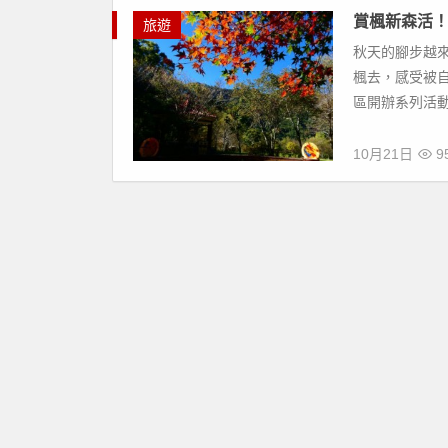
賞楓新森活
旅遊
秋天的腳步越
楓去，感受被自
區開辦系列活動
10月21日
9