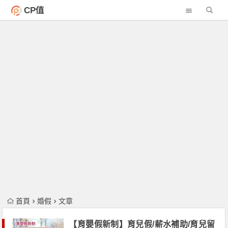
CP值
首頁
婚假
文章
【育嬰假新制】育兒假/薪水補助/育兒留