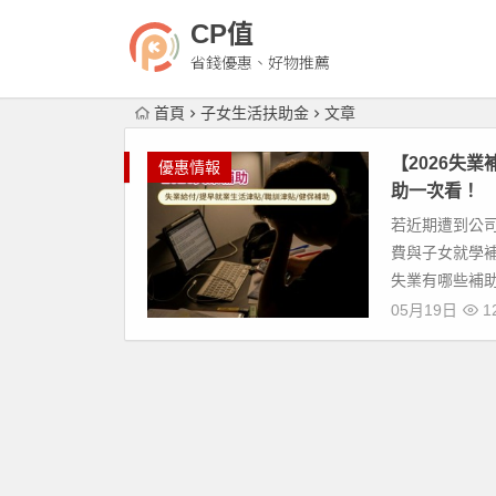
CP值
省錢優惠、好物推薦
首頁
子女生活扶助金
文章
【2026失
優惠情報
助一次看！
若近期遭到公
費與子女就學補
失業有哪些補助
05月19日
1