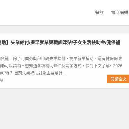
餐飲
電商網購
業補助】失業給付/提早就業與職訓津貼/子女生活扶助金/健保補
司資遣，除了可向勞動部申請失業給付，提早就業補助，還有健保保險
助可以請領。想知道各項補助條件及請領方式，快到下文了解~ 2026
可領？ 目前失業補助對象主要是針...
閱讀全文
26