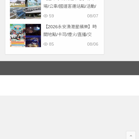
場/公車/國道客運站點/活動/
交通，啟用免費停車！
59
08/07
【2026永安漁港星繽樂】時
間地點/卡司/煙火/直播/交
通，免費入場！
85
08/06