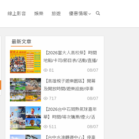
線上影音
娛樂
旅遊
優惠情報
最新文章
【2026當大人高校祭】時間
地點/卡司/節目表/活動/直播/
交通，免費入場！
81
08/07
【高雄親子遊樂園區】開幕
及開放時間/遊樂設施/停車
場/交通一次看！
717
08/07
【2026台中石岡熱氣球嘉年
華】時間/場次購票/煙火/活
動/交通，土牛運動公園登
511
08/07
場！
【台中水湳轉運中心】停車