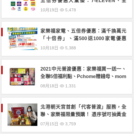
五倍券優惠大彙整：7-ELEVEN、全
聯、家樂福、屈臣氏紙本及數位券活動
10月19日
5,478
全覽！
家樂福家電、五倍券優惠：滿千換萬元
「十倍券」、滿500送1000家電優惠
券！
10月18日
5,388
2021中元普渡優惠：家樂福買一送一、
全聯5倍福利點、Pchome贈錢母、mom
o搶5折券，最高15%回饋！
08月18日
1,331
北港朝天宮首創「代客普渡」服務，全
聯、家樂福限量預購！ 憑序號可抽黃金
媽祖、純銀墜鍊！
07月15日
3,759