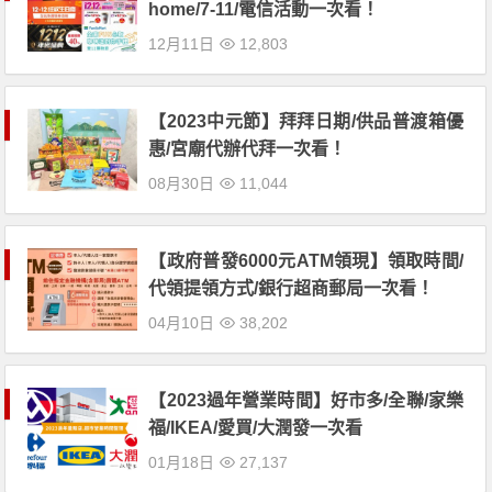
home/7-11/電信活動一次看！
12月11日
12,803
【2023中元節】拜拜日期/供品普渡箱優
惠/宮廟代辦代拜一次看！
08月30日
11,044
【政府普發6000元ATM領現】領取時間/
代領提領方式/銀行超商郵局一次看！
04月10日
38,202
【2023過年營業時間】好市多/全聯/家樂
福/IKEA/愛買/大潤發一次看
01月18日
27,137