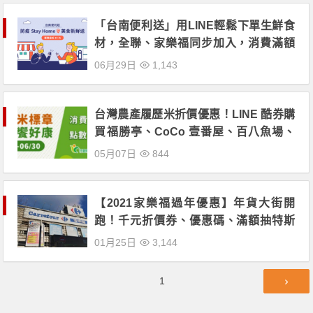
「台南便利送」用LINE輕鬆下單生鮮食
材，全聯、家樂福同步加入，消費滿額
免運費！臺南「鱻」到邸各式魚貨海鮮
06月29日
1,143
線上訂購送到家！
台灣農產履歷米折價優惠！LINE 酷券購
買福勝亭、CoCo 壹番屋、百八魚場、
鮮五丼等商品，享 2% LINE Points 點數
05月07日
844
回饋！
【2021家樂福過年優惠】年貨大街開
跑！千元折價券、優惠碼、滿額抽特斯
拉、iPhone 12、春節福袋好禮帶回家！
01月25日
3,144
文
第
1
章
頁
導