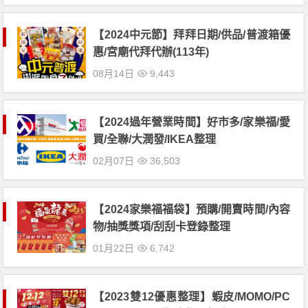
【2024中元節】拜拜日期/供品/普渡箱優
惠/宮廟代拜代辦(113年)
08月14日
9,443
【2024過年營業時間】好市多/家樂福/愛
買/全聯/大潤發/IKEA整理
02月07日
36,503
【2024家樂福福袋】預購/開賣時間/內容
物/抽獎獎項/刮刮卡登錄整理
01月22日
6,742
【2023雙12優惠整理】蝦皮/MOMO/PC