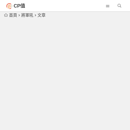
CP值
首頁
將軍吼
文章