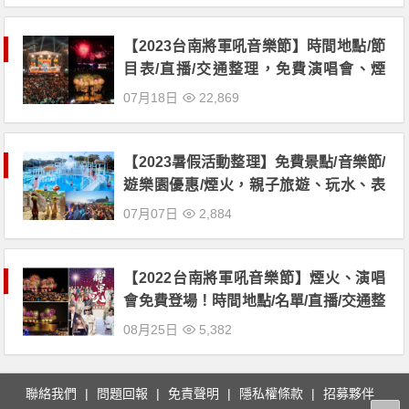
【2023台南將軍吼音樂節】時間地點/節
目表/直播/交通整理，免費演唱會、煙
火！
07月18日
22,869
【2023暑假活動整理】免費景點/音樂節/
遊樂園優惠/煙火，親子旅遊、玩水、表
演通通有！
07月07日
2,884
【2022台南將軍吼音樂節】煙火、演唱
會免費登場！時間地點/名單/直播/交通整
理
08月25日
5,382
聯絡我們
問題回報
免責聲明
隱私權條款
招募夥伴