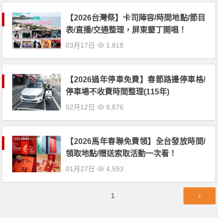
【2026台灣祭】卡司陣容/時間地點/節目
表/直播/交通整理，屏東墾丁開唱！
03月17日
1,818
【2026過年停車免費】春節路邊停車格/
停車場不收費時間整理(115年)
02月12日
8,876
【2026馬年春聯免費領】全台發放時間/
領取地點/贈送索取活動一次看！
01月27日
4,593
文
第
1
章
頁
導