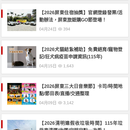
【2026屏東住宿抽獎】官網登錄發票/活
動辦法，屏東旅遊購GO節登場！
04月24日
394
【2026犬貓結紮補助】免費絕育/寵物登
記/狂犬病疫苗申請資訊(115年)
04月15日
1,643
【2026屏東三大日音樂節】卡司/時間地
點/節目表/直播/交通整理
04月09日
3,142
【2026清明連假收垃圾時間】115年垃