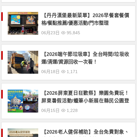
【丹丹漢堡最新菜單】2026早餐套餐價
格/餐點推薦/優惠活動/門市整理
06月23日
95,845
【2026端午節垃圾車】全台時間/垃圾收
運/清運/資源回收一次看！
06月18日
1,171
【2026屏東夏日狂歡祭】樂園免費玩！
屏東暑假活動/蠟筆小新展在縣民公園登
場
06月15日
1,228
【2026老人健保補助】全台免費對象、