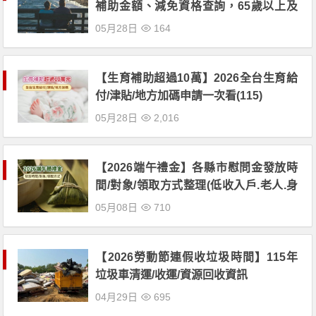
補助金額、減免資格查詢，65歲以上及
中低收入戶長者適用！(115年)
05月28日
164
【生育補助超過10萬】2026全台生育給
付/津貼/地方加碼申請一次看(115)
05月28日
2,016
【2026端午禮金】各縣市慰問金發放時
間/對象/領取方式整理(低收入戶.老人.身
心障礙者適用)
05月08日
710
【2026勞動節連假收垃圾時間】115年
垃圾車清運/收運/資源回收資訊
04月29日
695