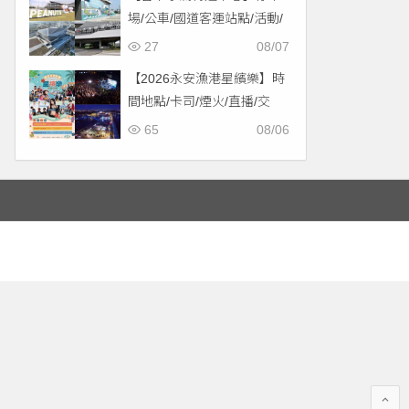
場/公車/國道客運站點/活動/
交通，啟用免費停車！
27
08/07
【2026永安漁港星繽樂】時
間地點/卡司/煙火/直播/交
通，免費入場！
65
08/06