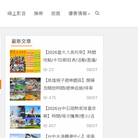
線上影音
娛樂
旅遊
優惠情報
最新文章
【2026當大人高校祭】時間
地點/卡司/節目表/活動/直播/
交通，免費入場！
23
08/07
【高雄親子遊樂園區】開幕
及開放時間/遊樂設施/停車
場/交通一次看！
475
08/07
【2026台中石岡熱氣球嘉年
華】時間/場次購票/煙火/活
動/交通，土牛運動公園登
457
08/07
場！
【台中水湳轉運中心】停車