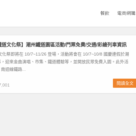
餐飲
電商網購
東鐵道文化祭】潮州鐵道園區活動/門票免費/交通/彩繪列車資訊
化祭即將在 10/7~11/26 登場，活動將會在 10/7~10/8 國慶連假於潮
幕，迎來金曲演唱、市集、鐵道體驗等，並開放民眾免費入園。此外活
南迴線鐵路...
閱讀全文
,001