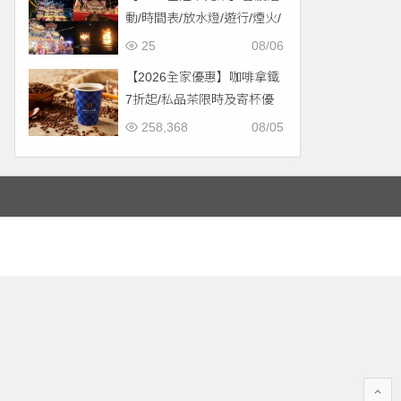
動/時間表/放水燈/遊行/煙火/
交通一次看！
25
08/06
【2026全家優惠】咖啡拿鐵
7折起/私品茶限時及寄杯優
惠！價格/菜單一起看
258,368
08/05