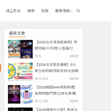
線上影音
娛樂
旅遊
優惠情報
最新文章
【2026永安漁港星繽樂】時
間地點/卡司/煙火/直播/交
通，免費入場！
5
08/06
【2026全家取貨優惠】9元
衛生紙時間/領取使用/兌換期
限一次看！
5,904
08/06
【2026韓國AAA頒獎典禮】
搶票時間/門票/出席名單/購
票一次看！
1,795
08/06
【2026基隆中元祭】普渡活