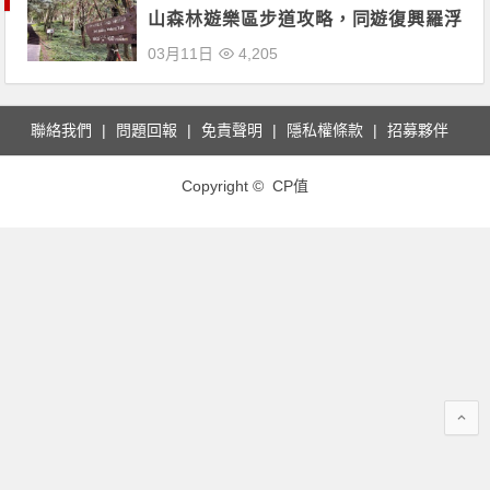
山森林遊樂區步道攻略，同遊復興羅浮
橋美景！
03月11日
4,205
聯絡我們
問題回報
免責聲明
隱私權條款
招募夥伴
Copyright © CP值