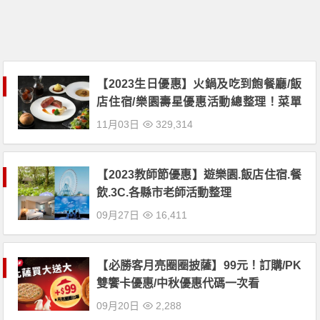
【2023生日優惠】火鍋及吃到飽餐廳/飯
店住宿/樂園壽星優惠活動總整理！菜單
及門市地點一起看
11月03日
329,314
【2023教師節優惠】遊樂園.飯店住宿.餐
飲.3C.各縣市老師活動整理
09月27日
16,411
【必勝客月亮圈圈披薩】99元！訂購/PK
雙饗卡優惠/中秋優惠代碼一次看
09月20日
2,288