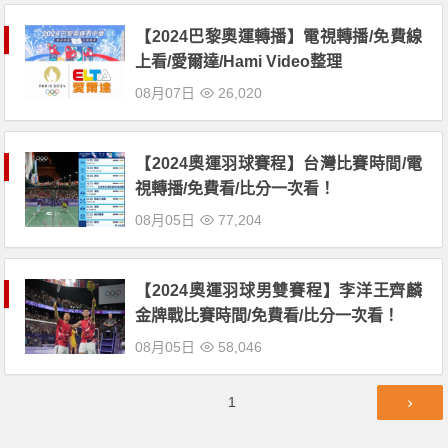
【2024巴黎奧運轉播】電視轉播/免費線
上看/愛爾達/Hami Video整理
08月07日
26,020
【2024奧運羽球賽程】台灣比賽時間/電
視轉播/免費看/比分一次看！
08月05日
77,204
【2024奧運羽球男雙賽程】李洋王齊麟
金牌戰比賽時間/免費看/比分一次看！
08月05日
58,046
文
第
1
章
頁
導