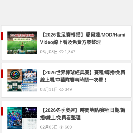
【2026世足賽轉播】愛爾達/MOD/Hami
Video線上看及免費方案整理
06月08日
1,847
【2026世界棒球經典賽】賽程/轉播/免費
線上看/中華隊賽事時間一次看！
03月11日
349
【2026冬季奧運】時間地點/賽程日期/轉
播/線上/免費看整理
02月05日
609