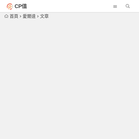
CP值
首頁
愛爾達
文章