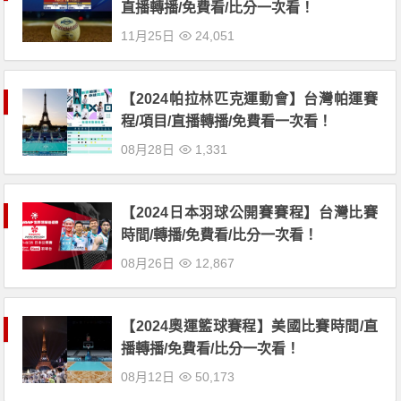
直播轉播/免費看/比分一次看！
11月25日
24,051
【2024帕拉林匹克運動會】台灣帕運賽
程/項目/直播轉播/免費看一次看！
08月28日
1,331
【2024日本羽球公開賽賽程】台灣比賽
時間/轉播/免費看/比分一次看！
08月26日
12,867
【2024奧運籃球賽程】美國比賽時間/直
播轉播/免費看/比分一次看！
08月12日
50,173