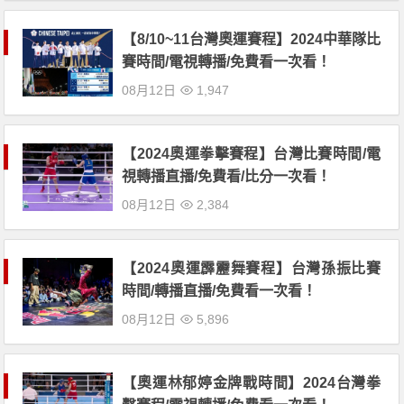
【8/10~11台灣奧運賽程】2024中華隊比
賽時間/電視轉播/免費看一次看！
08月12日
1,947
【2024奧運拳擊賽程】台灣比賽時間/電
視轉播直播/免費看/比分一次看！
08月12日
2,384
【2024奧運霹靂舞賽程】台灣孫振比賽
時間/轉播直播/免費看一次看！
08月12日
5,896
【奧運林郁婷金牌戰時間】2024台灣拳