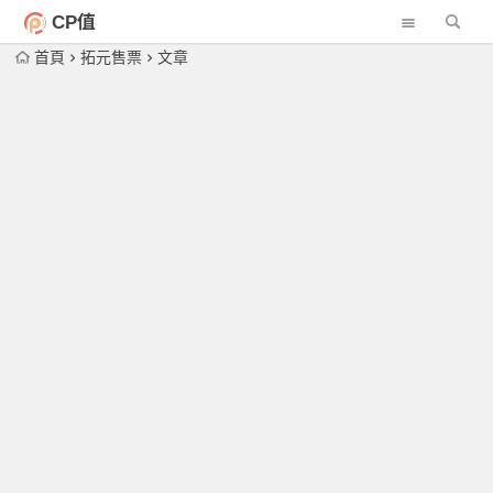
CP值
首頁
拓元售票
文章