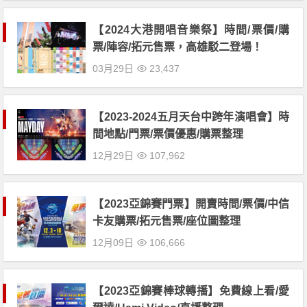
【2024大港開唱音樂祭】時間/票價/購
票/陣容/拓元售票，高雄駁二登場！
03月29日
23,437
【2023-2024五月天台中跨年演唱會】時
間地點/門票/票價優惠/購票整理
12月29日
107,962
【2023亞錦賽門票】開賣時間/票價/中信
卡友購票/拓元售票/座位圖整理
12月09日
106,666
【2023亞錦賽棒球轉播】免費線上看/愛