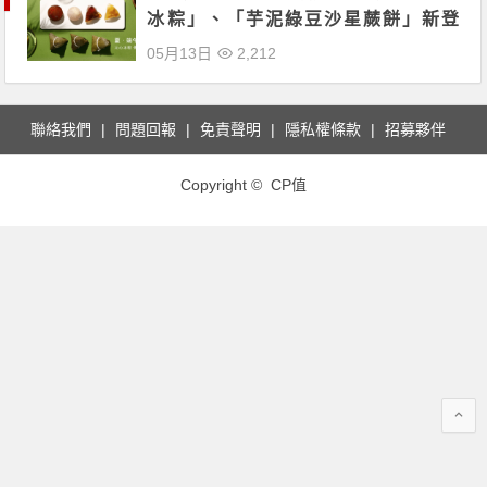
冰粽」、「芋泥綠豆沙星蕨餅」新登
場！旅行箱造型收納盒手刀預購！
05月13日
2,212
聯絡我們
問題回報
免責聲明
隱私權條款
招募夥伴
Copyright © CP值