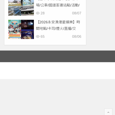
場/公車/國道客運站點/活動/
交通，啟用免費停車！
28
08/07
【2026永安漁港星繽樂】時
間地點/卡司/煙火/直播/交
通，免費入場！
65
08/06