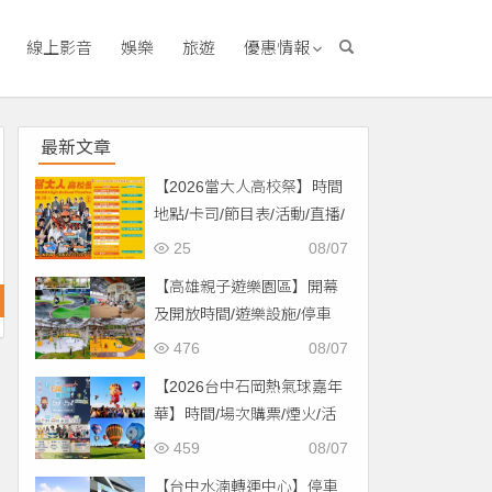
線上影音
娛樂
旅遊
優惠情報
最新文章
【2026當大人高校祭】時間
地點/卡司/節目表/活動/直播/
交通，免費入場！
25
08/07
【高雄親子遊樂園區】開幕
及開放時間/遊樂設施/停車
場/交通一次看！
476
08/07
【2026台中石岡熱氣球嘉年
華】時間/場次購票/煙火/活
動/交通，土牛運動公園登
459
08/07
場！
【台中水湳轉運中心】停車