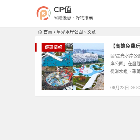
CP值
省錢優惠、好物推薦
首頁
星光水岸公園
文章
【高雄免費玩
優惠情報
圖/星光水岸公
岸公園」在歷經
從滑水道、鞦韆
06月23日
8