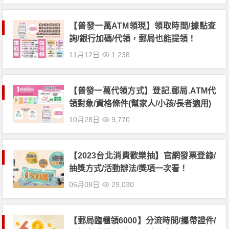
【普發一萬ATM領現】領取時間/據點查
詢/銀行加碼/代領，郵局也能提領！
11月12日
1,238
【普發一萬代領方式】登記.郵局.ATM代
領對象/資格條件(幫家人/小孩/長者適用)
10月28日
9,770
【2023台北消費歡樂抽】官網發票登錄/
抽獎方式/活動辦法/獎項一次看！
05月08日
29,030
【郵局臨櫃領6000】分流時間/攜帶證件/