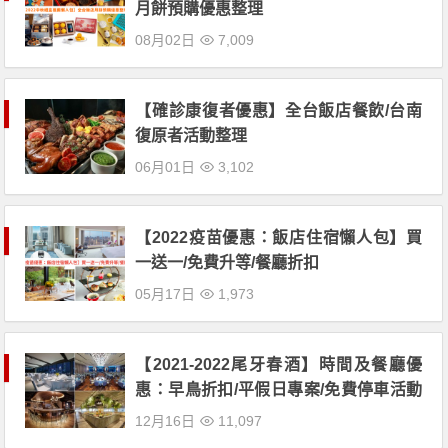
月餅預購優惠整理
08月02日
7,009
【確診康復者優惠】全台飯店餐飲/台南
復原者活動整理
06月01日
3,102
【2022疫苗優惠：飯店住宿懶人包】買
一送一/免費升等/餐廳折扣
05月17日
1,973
【2021-2022尾牙春酒】時間及餐廳優
惠：早鳥折扣/平假日專案/免費停車活動
一次看！
12月16日
11,097