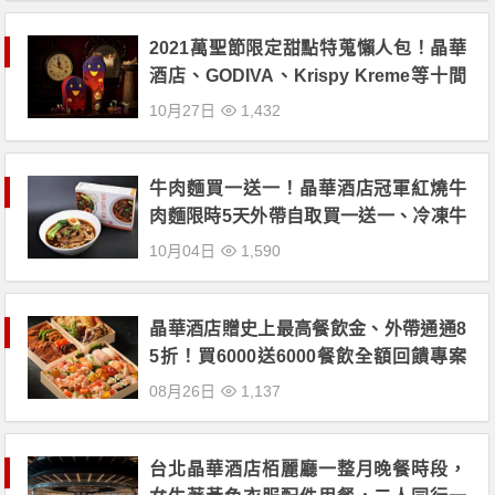
2021萬聖節限定甜點特蒐懶人包！晶華
酒店、GODIVA、Krispy Kreme等十間
一次看！
10月27日
1,432
牛肉麵買一送一！晶華酒店冠軍紅燒牛
肉麵限時5天外帶自取買一送一、冷凍牛
肉麵禮盒85折！
10月04日
1,590
晶華酒店贈史上最高餐飲金、外帶通通8
5折！買6000送6000餐飲全額回饋專案
開跑
08月26日
1,137
台北晶華酒店栢麗廳一整月晚餐時段，