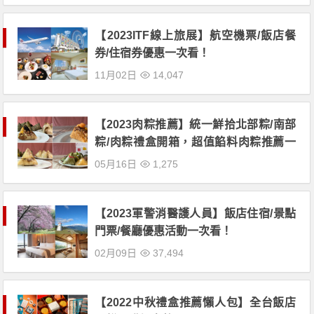
【2023ITF線上旅展】航空機票/飯店餐
券/住宿券優惠一次看！
11月02日
14,047
【2023肉粽推薦】統一鮮拾北部粽/南部
粽/肉粽禮盒開箱，超值餡料肉粽推薦一
次看！
05月16日
1,275
【2023軍警消醫護人員】飯店住宿/景點
門票/餐廳優惠活動一次看！
02月09日
37,494
【2022中秋禮盒推薦懶人包】全台飯店